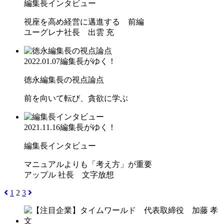
編集長インタビュー
視座を高め経営に邁進する 前編
ユーグレナ社長 出雲 充
2022.01.07
編集長がゆく！
徳永編集長の視点論点
前を向いて転び、貪欲に学ぶ
2021.11.16
編集長がゆく！
編集長インタビュー
マニュアルよりも「考え方」が重要
アップル 社長 文字放想
1
2
3