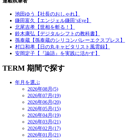
連載執筆者
池田ゆう【社長のおしゃれ】
鎌田富久【エンジェル鎌田’sEye】
北尾吉孝【世相を斬る！】
鈴木康弘【デジタルシフトの教科書】
孫泰蔵【孫泰蔵のシリコンバレーエクスプレス】
村口和孝【日の丸キャピタリスト風雲録】
安岡定子【『論語』を実践に活かす】
TERM
期間で探す
年月を選ぶ
2026年08月(5)
2026年07月(19)
2026年06月(20)
2026年05月(15)
2026年04月(19)
2026年03月(21)
2026年02月(17)
2026年01月(21)