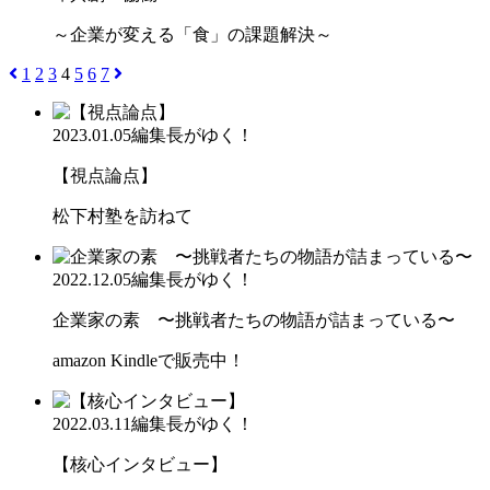
～企業が変える「食」の課題解決～
1
2
3
4
5
6
7
2023.01.05
編集長がゆく！
【視点論点】
松下村塾を訪ねて
2022.12.05
編集長がゆく！
企業家の素 〜挑戦者たちの物語が詰まっている〜
amazon Kindleで販売中！
2022.03.11
編集長がゆく！
【核心インタビュー】