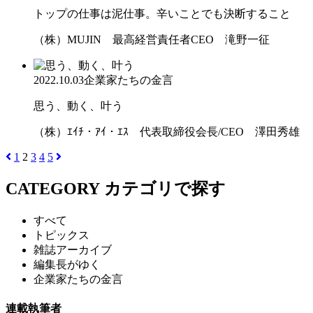
トップの仕事は泥仕事。辛いことでも決断すること
（株）MUJIN 最高経営責任者CEO 滝野一征
2022.10.03
企業家たちの金言
思う、動く、叶う
（株）ｴｲﾁ・ｱｲ・ｴｽ 代表取締役会長/CEO 澤田秀雄
1
2
3
4
5
CATEGORY
カテゴリで探す
すべて
トピックス
雑誌アーカイブ
編集長がゆく
企業家たちの金言
連載執筆者