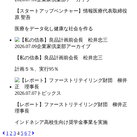
【スタートアップベンチャー】情報医療代表取締役
原 聖吾
医療をデータ化し健康な社会を作る
2026.07.09
企業家倶楽部アーカイブ
【私の信条】良品計画前会長 松井忠三
計画５％、実行95％
2026.07.07
トピックス
【レポート】ファーストリテイリング財団 柳井正
理事長
インドネシア高校生向け奨学金事業を実施
1
2
3
4
5
6
7