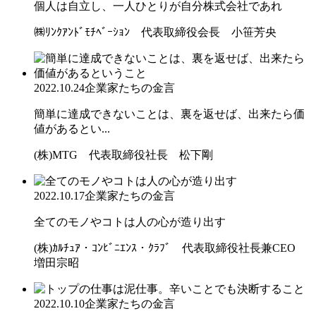
個人は自立し、一人ひとりが自分株式会社であれ
㈱ﾘﾝｸｱﾝﾄﾞﾓﾁﾍﾞｰｼｮﾝ 代表取締役会長 小笹芳央
2022.10.24
企業家たちの金言
簡単に達成できないことは、裏を返せば、出来たら価
値があるとい...
(株)MTG 代表取締役社長 松下剛
2022.10.17
企業家たちの金言
全てのモノやコトは人の心が造り出す
(株)ｶﾙﾁｭｱ・ｺﾝﾋﾞﾆｴﾝｽ・ｸﾗﾌﾞ 代表取締役社長兼CEO
増田宗昭
2022.10.10
企業家たちの金言