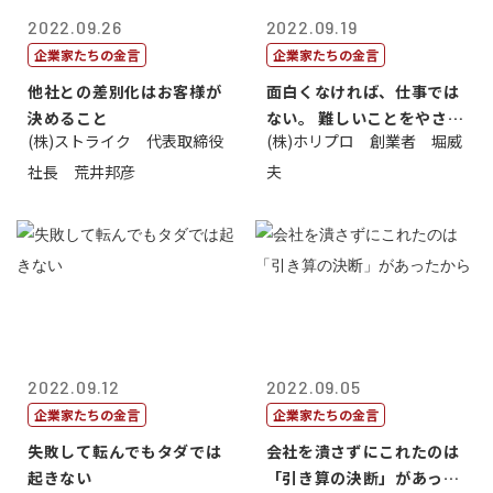
2022.09.26
2022.09.19
企業家たちの金言
企業家たちの金言
他社との差別化はお客様が
面白くなければ、仕事では
決めること
ない。 難しいことをやさし
(株)ストライク 代表取締役
(株)ホリプロ 創業者 堀威
く。やさし...
社長 荒井邦彦
夫
2022.09.12
2022.09.05
企業家たちの金言
企業家たちの金言
失敗して転んでもタダでは
会社を潰さずにこれたのは
起きない
「引き算の決断」があった