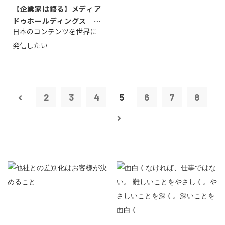
【企業家は語る】メディア
ドゥホールディングス 代
日本のコンテンツを世界に
表取締役社長...
発信したい
2
3
4
5
6
7
8