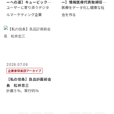
ーへの道】キュービック代
ー】情報医療代表取締役
ユーザーに寄り添うデジタ
医療をデータ化し健康な社
表取締役CE...
原 聖吾
ルマーケティング企業
会を作る
2026.07.09
企業家倶楽部アーカイブ
【私の信条】良品計画前会
長 松井忠三
計画５％、実行95％