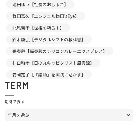
池田ゆう【社長のおしゃれ】
鎌田富久【エンジェル鎌田’sEye】
北尾吉孝【世相を斬る！】
鈴木康弘【デジタルシフトの教科書】
孫泰蔵【孫泰蔵のシリコンバレーエクスプレス】
村口和孝【日の丸キャピタリスト風雲録】
安岡定子【『論語』を実践に活かす】
TERM
期間で探す
年月を選ぶ