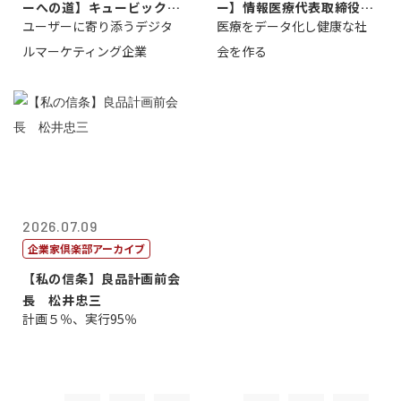
ーへの道】キュービック代
ー】情報医療代表取締役
ユーザーに寄り添うデジタ
医療をデータ化し健康な社
表取締役CE...
原 聖吾
ルマーケティング企業
会を作る
2026.07.09
企業家倶楽部アーカイブ
【私の信条】良品計画前会
長 松井忠三
計画５％、実行95％