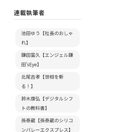
連載執筆者
池田ゆう【社長のおしゃ
れ】
鎌田富久【エンジェル鎌
田’sEye】
北尾吉孝【世相を斬
る！】
鈴木康弘【デジタルシフ
トの教科書】
孫泰蔵【孫泰蔵のシリコ
ンバレーエクスプレス】