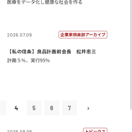
医療をデータ化し健康な社会を作る
企業家倶楽部アーカイブ
2026.07.09
【私の信条】良品計画前会長 松井忠三
計画５％、実行95％
3
4
5
6
7
トピックス
2026.08.06