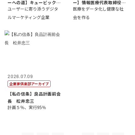
ーへの道】キュービック代
ー】情報医療代表取締役
ユーザーに寄り添うデジタ
医療をデータ化し健康な社
表取締役CE...
原 聖吾
ルマーケティング企業
会を作る
2026.07.09
企業家倶楽部アーカイブ
【私の信条】良品計画前会
長 松井忠三
計画５％、実行95％