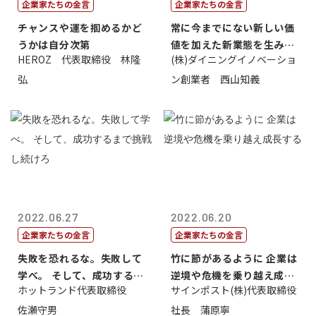
企業家たちの金言
企業家たちの金言
チャンスや運を掴めるかど
常に今までにない新しい価
うかは自分次第
値を加えた新業態を生み出
HEROZ 代表取締役 林隆
(株)ダイニングイノベーショ
すこと
弘
ン創業者 西山知義
2022.06.27
2022.06.20
企業家たちの金言
企業家たちの金言
失敗を恐れるな。失敗して
竹に節があるように 企業は
学べ。 そして、成功するま
逆境や危機を乗り越え成長
ホットランド代表取締役
サインポスト(株)代表取締役
で挑戦し続...
する
佐瀬守男
社長 蒲原寧