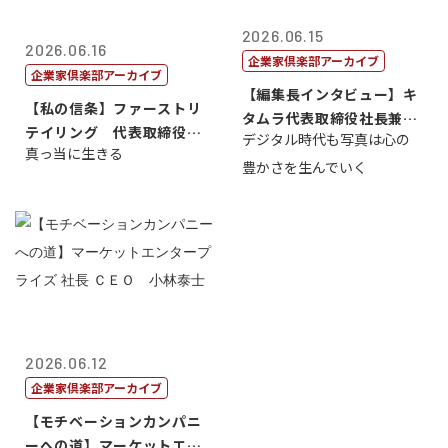
2026.06.15
2026.06.16
企業家倶楽部アーカイブ
企業家倶楽部アーカイブ
【編集長インタビュー】キ
【私の信条】ファーストリ
タムラ代表取締役社長兼Ｃ
テイリング 代表取締役会
デジタル時代も写真は心の
ＯＯ 武川 ...
真っ当に生きる
長兼社長 柳...
豊かさを生んでいく
2026.06.12
企業家倶楽部アーカイブ
【モチベーションカンパニ
ーへの道】マーケットエン