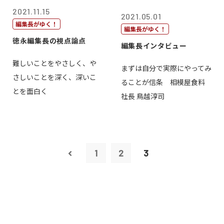
2021.11.15
2021.05.01
編集長がゆく！
編集長がゆく！
徳永編集長の視点論点
編集長インタビュー
難しいことをやさしく、や
まずは自分で実際にやってみ
さしいことを深く、深いこ
ることが信条 相模屋食料
とを面白く
社長 鳥越淳司
1
2
3