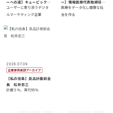
ーへの道】キュービック代
ー】情報医療代表取締役
ユーザーに寄り添うデジタ
医療をデータ化し健康な社
表取締役CE...
原 聖吾
ルマーケティング企業
会を作る
2026.07.09
企業家倶楽部アーカイブ
【私の信条】良品計画前会
長 松井忠三
計画５％、実行95％