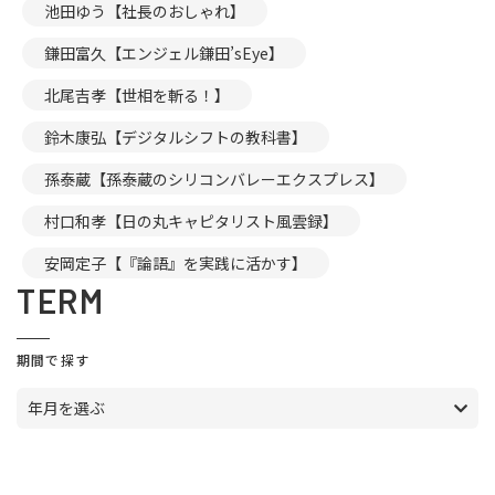
池田ゆう【社長のおしゃれ】
鎌田富久【エンジェル鎌田’sEye】
北尾吉孝【世相を斬る！】
鈴木康弘【デジタルシフトの教科書】
孫泰蔵【孫泰蔵のシリコンバレーエクスプレス】
村口和孝【日の丸キャピタリスト風雲録】
安岡定子【『論語』を実践に活かす】
TERM
期間で探す
年月を選ぶ