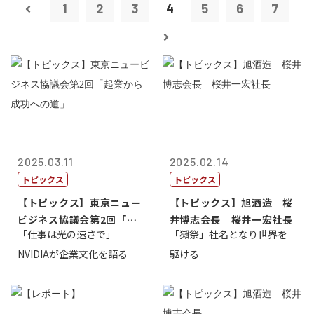
1
2
3
4
5
6
7
2025.03.11
2025.02.14
トピックス
トピックス
【トピックス】東京ニュー
【トピックス】旭酒造 桜
ビジネス協議会第2回「起
井博志会長 桜井一宏社長
「仕事は光の速さで」
「獺祭」社名となり世界を
業から成功へ...
NVIDIAが企業文化を語る
駆ける