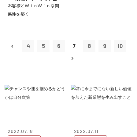
お客様とＷｉｎＷｉｎな関
タープライズ...
係性を築く
4
5
6
7
8
9
10
2022.07.18
2022.07.11