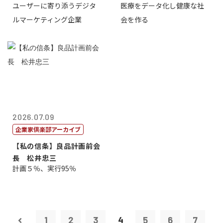
ユーザーに寄り添うデジタ
医療をデータ化し健康な社
表取締役CE...
原 聖吾
ルマーケティング企業
会を作る
2026.07.09
企業家倶楽部アーカイブ
【私の信条】良品計画前会
長 松井忠三
計画５％、実行95％
1
2
3
4
5
6
7