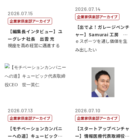
2026.07.14
2026.07.15
企業家倶楽部アーカイブ
企業家倶楽部アーカイブ
【出でよ！ガレージベンチ
【編集長インタビュー】ユ
ャー】Samurai 工房 代
ーグレナ社長 出雲 充
ｅスポーツを通し価値を生
表取締...
視座を高め経営に邁進する
み出したい
2026.07.13
2026.07.10
企業家倶楽部アーカイブ
企業家倶楽部アーカイブ
【モチベーションカンパニ
【スタートアップベンチャ
ーへの道】キュービック代
ー】情報医療代表取締役