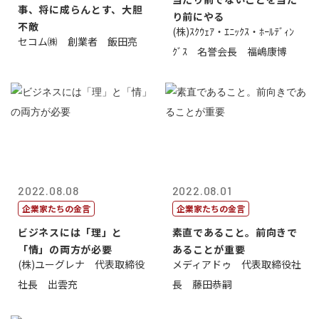
事、将に成らんとす、大胆
り前にやる
不敵
(株)ｽｸｳｪｱ・ｴﾆｯｸｽ・ﾎｰﾙﾃﾞｨﾝ
セコム㈱ 創業者 飯田亮
ｸﾞｽ 名誉会長 福嶋康博
2022.08.08
2022.08.01
企業家たちの金言
企業家たちの金言
ビジネスには「理」と
素直であること。前向きで
「情」の両方が必要
あることが重要
(株)ユーグレナ 代表取締役
メディアドゥ 代表取締役社
社長 出雲充
長 藤田恭嗣