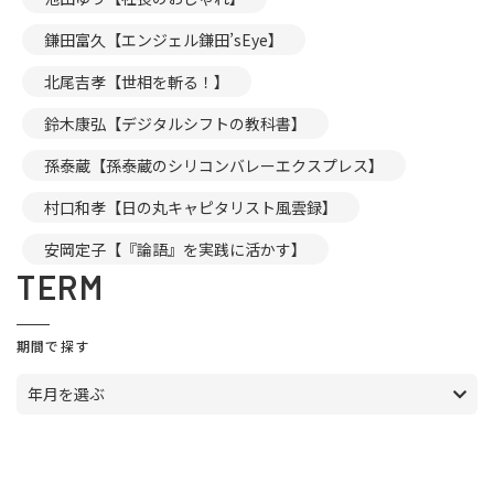
鎌田富久【エンジェル鎌田’sEye】
北尾吉孝【世相を斬る！】
鈴木康弘【デジタルシフトの教科書】
孫泰蔵【孫泰蔵のシリコンバレーエクスプレス】
村口和孝【日の丸キャピタリスト風雲録】
安岡定子【『論語』を実践に活かす】
TERM
期間で探す
年月を選ぶ