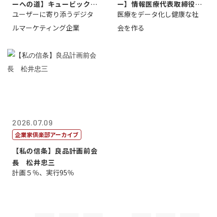
ーへの道】キュービック代
ー】情報医療代表取締役
ユーザーに寄り添うデジタ
医療をデータ化し健康な社
表取締役CE...
原 聖吾
ルマーケティング企業
会を作る
2026.07.09
企業家倶楽部アーカイブ
【私の信条】良品計画前会
長 松井忠三
計画５％、実行95％