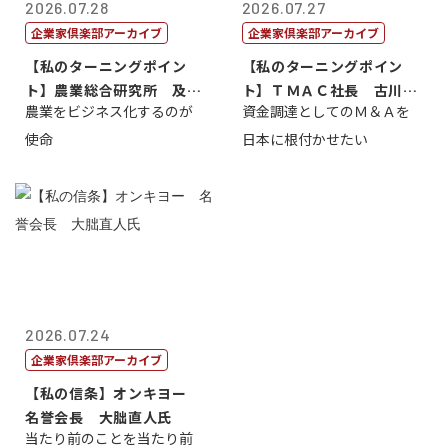
2026.07.28
2026.07.27
企業家倶楽部アーカイブ
企業家倶楽部アーカイブ
【私のターニングポイン
【私のターニングポイン
ト】農業総合研究所 及川
ト】ＴＭＡＣ社長 古川英
農業をビジネス化するのが
資金調達としてのＭ＆Ａを
智正
一
使命
日本に根付かせたい
2026.07.24
企業家倶楽部アーカイブ
【私の信条】オンキヨー
名誉会長 大朏直人氏
当たり前のことを当たり前