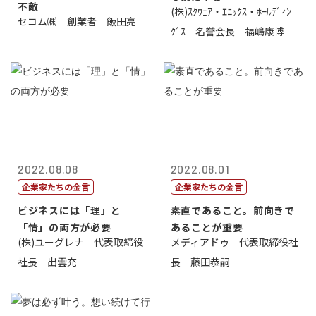
不敵
(株)ｽｸｳｪｱ・ｴﾆｯｸｽ・ﾎｰﾙﾃﾞｨﾝ
セコム㈱ 創業者 飯田亮
ｸﾞｽ 名誉会長 福嶋康博
2022.08.08
2022.08.01
企業家たちの金言
企業家たちの金言
ビジネスには「理」と
素直であること。前向きで
「情」の両方が必要
あることが重要
(株)ユーグレナ 代表取締役
メディアドゥ 代表取締役社
社長 出雲充
長 藤田恭嗣