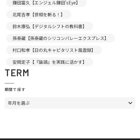
鎌田富久【エンジェル鎌田’sEye】
北尾吉孝【世相を斬る！】
鈴木康弘【デジタルシフトの教科書】
孫泰蔵【孫泰蔵のシリコンバレーエクスプレス】
村口和孝【日の丸キャピタリスト風雲録】
安岡定子【『論語』を実践に活かす】
TERM
期間で探す
年月を選ぶ