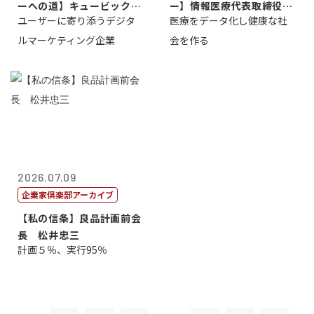
ーへの道】キュービック代
ー】情報医療代表取締役
ユーザーに寄り添うデジタ
医療をデータ化し健康な社
表取締役CE...
原 聖吾
ルマーケティング企業
会を作る
2026.07.09
企業家倶楽部アーカイブ
【私の信条】良品計画前会
長 松井忠三
計画５％、実行95％