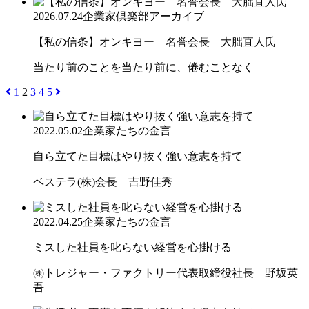
2026.07.24
企業家倶楽部アーカイブ
【私の信条】オンキヨー 名誉会長 大朏直人氏
当たり前のことを当たり前に、倦むことなく
1
2
3
4
5
2022.05.02
企業家たちの金言
自ら立てた目標はやり抜く強い意志を持て
ベステラ(株)会長 吉野佳秀
2022.04.25
企業家たちの金言
ミスした社員を叱らない経営を心掛ける
㈱トレジャー・ファクトリー代表取締役社長 野坂英
吾