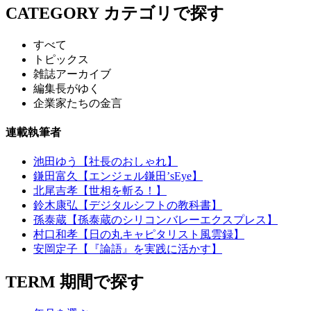
CATEGORY
カテゴリで探す
すべて
トピックス
雑誌アーカイブ
編集長がゆく
企業家たちの金言
連載執筆者
池田ゆう【社長のおしゃれ】
鎌田富久【エンジェル鎌田’sEye】
北尾吉孝【世相を斬る！】
鈴木康弘【デジタルシフトの教科書】
孫泰蔵【孫泰蔵のシリコンバレーエクスプレス】
村口和孝【日の丸キャピタリスト風雲録】
安岡定子【『論語』を実践に活かす】
TERM
期間で探す