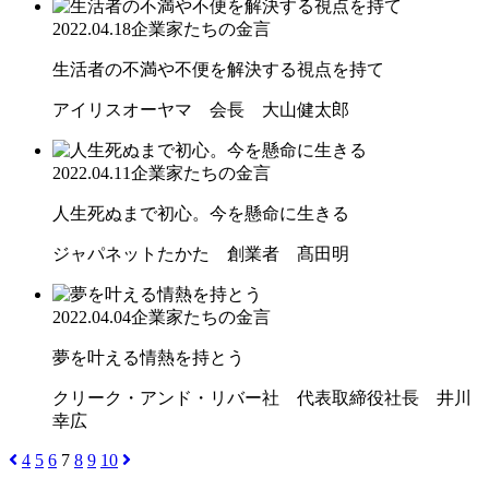
2022.04.18
企業家たちの金言
生活者の不満や不便を解決する視点を持て
アイリスオーヤマ 会長 大山健太郎
2022.04.11
企業家たちの金言
人生死ぬまで初心。今を懸命に生きる
ジャパネットたかた 創業者 髙田明
2022.04.04
企業家たちの金言
夢を叶える情熱を持とう
クリーク・アンド・リバー社 代表取締役社長 井川
幸広
4
5
6
7
8
9
10