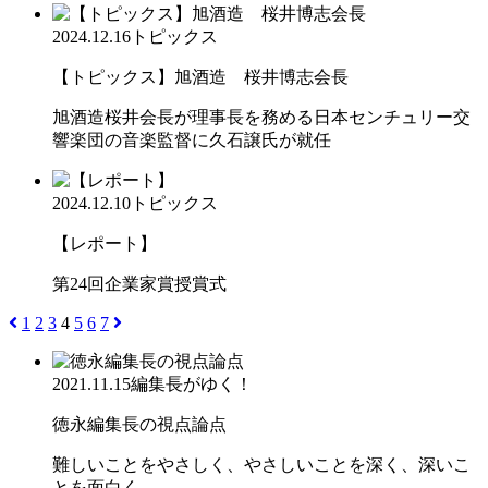
2024.12.16
トピックス
【トピックス】旭酒造 桜井博志会長
旭酒造桜井会長が理事長を務める日本センチュリー交
響楽団の音楽監督に久石譲氏が就任
2024.12.10
トピックス
【レポート】
第24回企業家賞授賞式
1
2
3
4
5
6
7
2021.11.15
編集長がゆく！
徳永編集長の視点論点
難しいことをやさしく、やさしいことを深く、深いこ
とを面白く