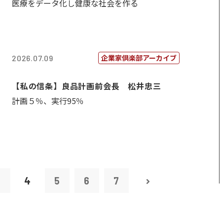
医療をデータ化し健康な社会を作る
企業家倶楽部アーカイブ
2026.07.09
【私の信条】良品計画前会長 松井忠三
計画５％、実行95％
3
4
5
6
7