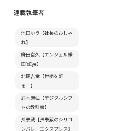
連載執筆者
池田ゆう【社長のおしゃ
れ】
鎌田富久【エンジェル鎌
田’sEye】
北尾吉孝【世相を斬
る！】
鈴木康弘【デジタルシフ
トの教科書】
孫泰蔵【孫泰蔵のシリコ
ンバレーエクスプレス】