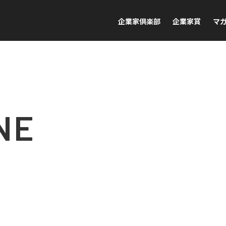
企業家倶楽部
企業家賞
マ
NE