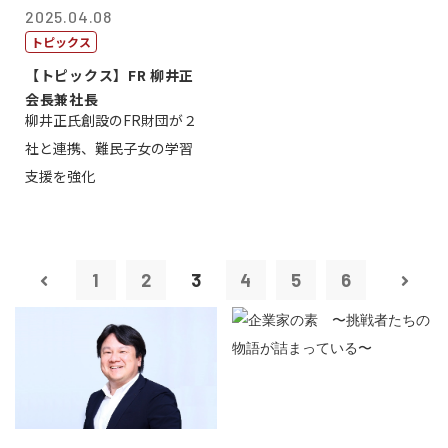
2025.04.08
トピックス
【トピックス】FR 柳井正
会長兼社長
柳井正氏創設のFR財団が２
社と連携、難民子女の学習
支援を強化
1
2
3
4
5
6