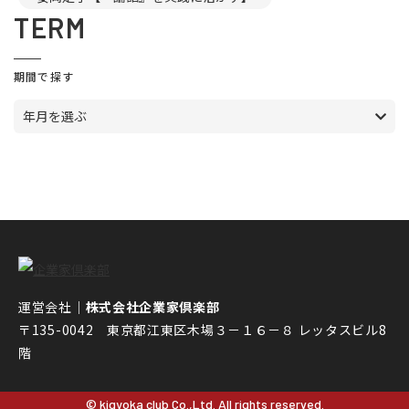
TERM
期間で探す
年月を選ぶ
運営会社｜
株式会社企業家倶楽部
〒135-0042 東京都江東区木場３－１６－８ レッタスビル8
階
© kigyoka club Co.,Ltd. All rights reserved.