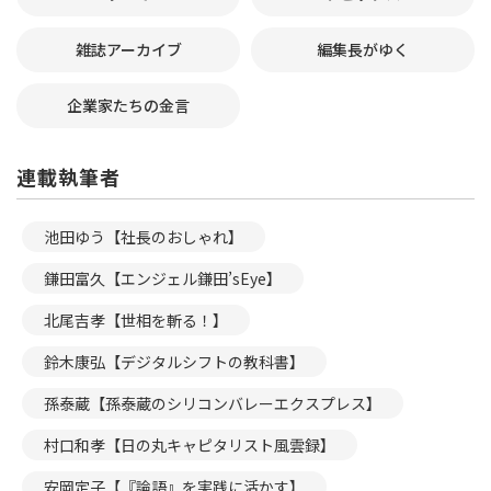
雑誌アーカイブ
編集長がゆく
企業家たちの金言
連載執筆者
池田ゆう【社長のおしゃれ】
鎌田富久【エンジェル鎌田’sEye】
北尾吉孝【世相を斬る！】
鈴木康弘【デジタルシフトの教科書】
孫泰蔵【孫泰蔵のシリコンバレーエクスプレス】
村口和孝【日の丸キャピタリスト風雲録】
安岡定子【『論語』を実践に活かす】