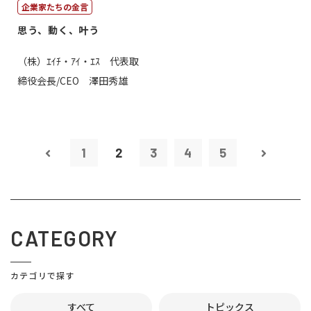
企業家たちの金言
思う、動く、叶う
（株）ｴｲﾁ・ｱｲ・ｴｽ 代表取
締役会長/CEO 澤田秀雄
1
2
3
4
5
CATEGORY
カテゴリで探す
すべて
トピックス