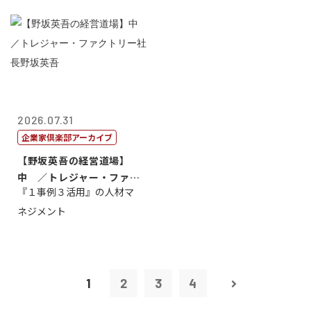
2026.07.31
企業家倶楽部アーカイブ
【野坂英吾の経営道場】
中 ／トレジャー・ファク
『１事例３活用』の人材マ
トリー社長野坂...
ネジメント
1
2
3
4