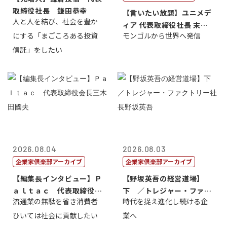
取締役社長 鎌田恭幸
【言いたい放題】ユニメデ
人と人を結び、社会を豊か
ィア 代表取締役社長 末田
にする「まごころある投資
モンゴルから世界へ発信
真
信託」をしたい
2026.08.04
2026.08.03
企業家倶楽部アーカイブ
企業家倶楽部アーカイブ
【編集長インタビュー】Ｐ
【野坂英吾の経営道場】
ａｌｔａｃ 代表取締役会
下 ／トレジャー・ファク
流通業の無駄を省き消費者
時代を捉え進化し続ける企
長三木田國夫
トリー社長野坂...
ひいては社会に貢献したい
業へ