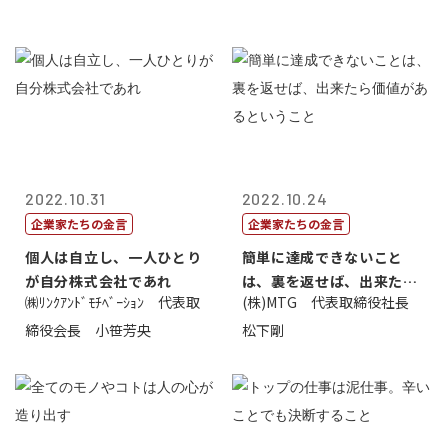
2022.10.31
2022.10.24
企業家たちの金言
企業家たちの金言
個人は自立し、一人ひとり
簡単に達成できないこと
が自分株式会社であれ
は、裏を返せば、出来たら
㈱ﾘﾝｸｱﾝﾄﾞﾓﾁﾍﾞｰｼｮﾝ 代表取
(株)MTG 代表取締役社長
価値があるとい...
締役会長 小笹芳央
松下剛