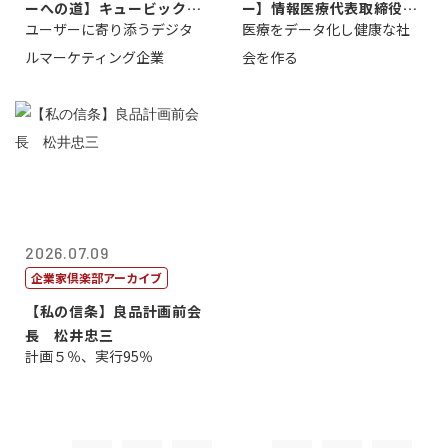
ーへの道】キュービック代
ー】情報医療代表取締役
ユーザーに寄り添うデジタ
医療をデータ化し健康な社
表取締役CE...
原 聖吾
ルマーケティング企業
会を作る
2026.07.09
企業家倶楽部アーカイブ
【私の信条】良品計画前会
長 松井忠三
計画５％、実行95％