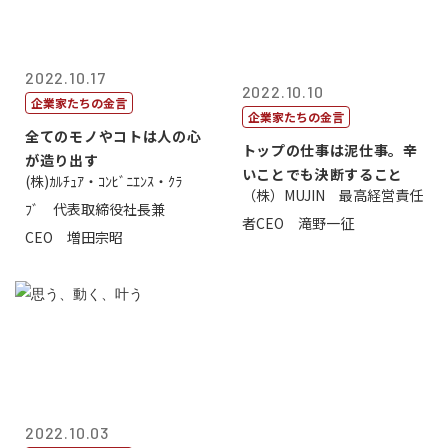
2022.10.17
2022.10.10
企業家たちの金言
企業家たちの金言
全てのモノやコトは人の心
トップの仕事は泥仕事。辛
が造り出す
いことでも決断すること
(株)ｶﾙﾁｭｱ・ｺﾝﾋﾞﾆｴﾝｽ・ｸﾗ
（株）MUJIN 最高経営責任
ﾌﾞ 代表取締役社長兼
者CEO 滝野一征
CEO 増田宗昭
2022.10.03