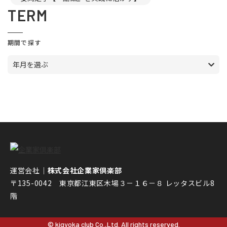
TERM
期間で探す
年月を選ぶ
運営会社｜
株式会社企業家倶楽部
〒135-0042 東京都江東区木場３－１６－８ レッタスビル8
階
© kigyoka club Co.,Ltd. All rights reserved.