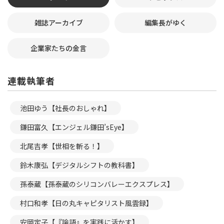
雑誌アーカイブ
編集長がゆく
企業家たちの金言
連載執筆者
池田ゆう【社長のおしゃれ】
鎌田富久【エンジェル鎌田’sEye】
北尾吉孝【世相を斬る！】
鈴木康弘【デジタルシフトの教科書】
孫泰蔵【孫泰蔵のシリコンバレーエクスプレス】
村口和孝【日の丸キャピタリスト風雲録】
安岡定子【『論語』を実践に活かす】