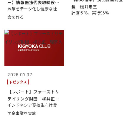
ー】情報医療代表取締役
長 松井忠三
医療をデータ化し健康な社
原 聖吾
計画５％、実行95％
会を作る
2026.07.07
トピックス
【レポート】ファーストリ
テイリング財団 柳井正
インドネシア高校生向け奨
理事長
学金事業を実施