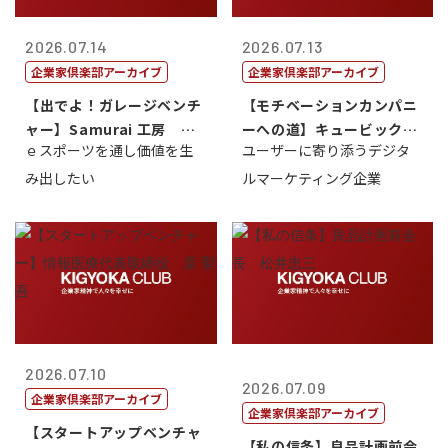
2026.07.14
2026.07.13
企業家倶楽部アーカイブ
企業家倶楽部アーカイブ
【出でよ！ガレージベンチ
【モチベーションカンパニ
ャー】Samurai 工房 代
ーへの道】キュービック代
ｅスポーツを通し価値を生
ユーザーに寄り添うデジタ
表取締...
表取締役CE...
み出したい
ルマーケティング企業
2026.07.10
2026.07.09
企業家倶楽部アーカイブ
企業家倶楽部アーカイブ
【スタートアップベンチャ
【私の信条】良品計画前会