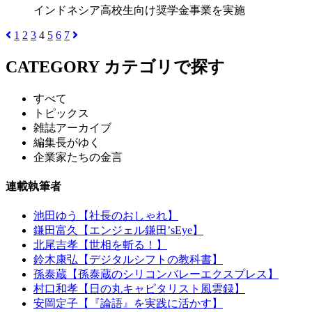
インドネシア高校生向け奨学金事業を実施
1
2
3
4
5
6
7
CATEGORY
カテゴリで探す
すべて
トピックス
雑誌アーカイブ
編集長がゆく
企業家たちの金言
連載執筆者
池田ゆう【社長のおしゃれ】
鎌田富久【エンジェル鎌田’sEye】
北尾吉孝【世相を斬る！】
鈴木康弘【デジタルシフトの教科書】
孫泰蔵【孫泰蔵のシリコンバレーエクスプレス】
村口和孝【日の丸キャピタリスト風雲録】
安岡定子【『論語』を実践に活かす】