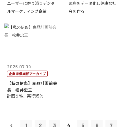
ユーザーに寄り添うデジタ
医療をデータ化し健康な社
表取締役CE...
原 聖吾
ルマーケティング企業
会を作る
2026.07.09
企業家倶楽部アーカイブ
【私の信条】良品計画前会
長 松井忠三
計画５％、実行95％
1
2
3
4
5
6
7