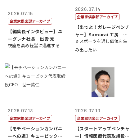
2026.07.14
2026.07.15
企業家倶楽部アーカイブ
企業家倶楽部アーカイブ
【出でよ！ガレージベンチ
【編集長インタビュー】ユ
ャー】Samurai 工房 代
ーグレナ社長 出雲 充
ｅスポーツを通し価値を生
表取締...
視座を高め経営に邁進する
み出したい
2026.07.13
2026.07.10
企業家倶楽部アーカイブ
企業家倶楽部アーカイブ
【モチベーションカンパニ
【スタートアップベンチャ
ーへの道】キュービック代
ー】情報医療代表取締役