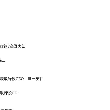
..
役CE...