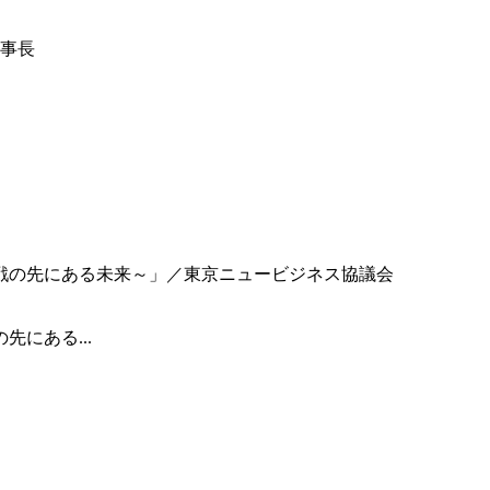
事長
にある...