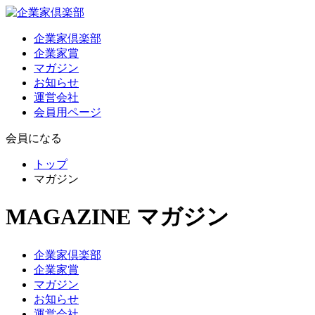
企業家倶楽部
企業家賞
マガジン
お知らせ
運営会社
会員用ページ
会員になる
トップ
マガジン
MAGAZINE
マガジン
企業家倶楽部
企業家賞
マガジン
お知らせ
運営会社