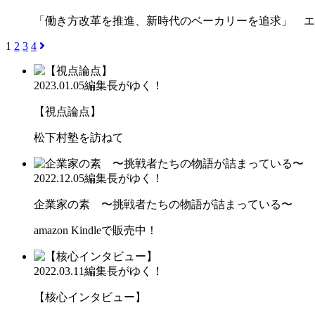
「働き方改革を推進、新時代のベーカリーを追求」 エ
1
2
3
4
2023.01.05
編集長がゆく！
【視点論点】
松下村塾を訪ねて
2022.12.05
編集長がゆく！
企業家の素 〜挑戦者たちの物語が詰まっている〜
amazon Kindleで販売中！
2022.03.11
編集長がゆく！
【核心インタビュー】