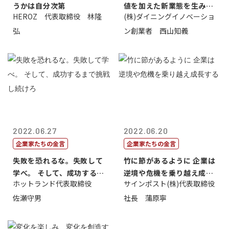
うかは自分次第
値を加えた新業態を生み出
HEROZ 代表取締役 林隆
(株)ダイニングイノベーショ
すこと
弘
ン創業者 西山知義
2022.06.27
2022.06.20
企業家たちの金言
企業家たちの金言
失敗を恐れるな。失敗して
竹に節があるように 企業は
学べ。 そして、成功するま
逆境や危機を乗り越え成長
ホットランド代表取締役
サインポスト(株)代表取締役
で挑戦し続...
する
佐瀬守男
社長 蒲原寧