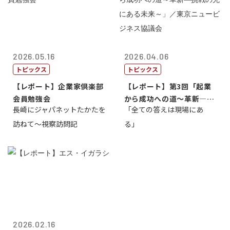
2026.05.16
2026.04.06
トピックス
トピックス
【レポート】企業家倶楽部
【レポート】第3回「起業
会員勉強会
から成功への道～革新―挑
長崎にジャパネットたかたを
「全ての答えは現場にあ
戦の先にある...
訪ねて～視察訪問記
る」
2026.02.16