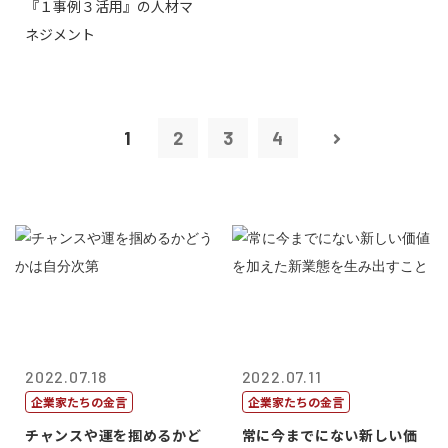
『１事例３活用』の人材マ
トリー社長野坂...
ネジメント
1
2
3
4
2022.07.18
2022.07.11
企業家たちの金言
企業家たちの金言
チャンスや運を掴めるかど
常に今までにない新しい価