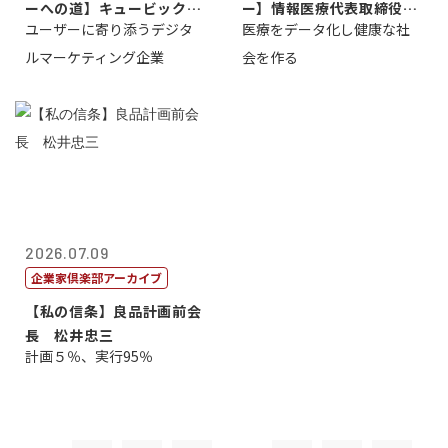
ーへの道】キュービック代
ー】情報医療代表取締役
ユーザーに寄り添うデジタ
医療をデータ化し健康な社
表取締役CE...
原 聖吾
ルマーケティング企業
会を作る
2026.07.09
企業家倶楽部アーカイブ
【私の信条】良品計画前会
長 松井忠三
計画５％、実行95％