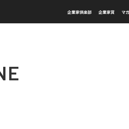
企業家倶楽部
企業家賞
マ
NE