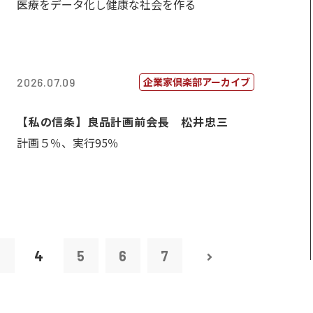
医療をデータ化し健康な社会を作る
企業家倶楽部アーカイブ
2026.07.09
【私の信条】良品計画前会長 松井忠三
計画５％、実行95％
3
4
5
6
7