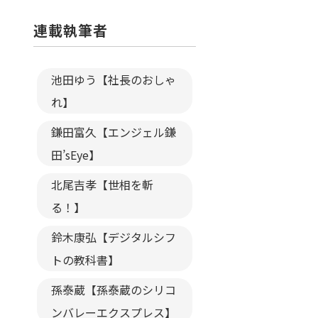
連載執筆者
池田ゆう【社長のおしゃ
れ】
鎌田富久【エンジェル鎌
田’sEye】
北尾吉孝【世相を斬
る！】
鈴木康弘【デジタルシフ
トの教科書】
孫泰蔵【孫泰蔵のシリコ
ンバレーエクスプレス】