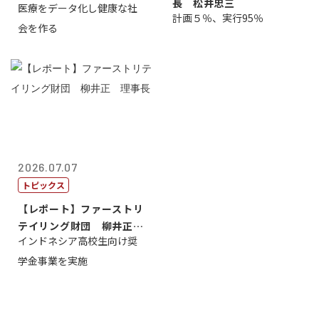
長 松井忠三
医療をデータ化し健康な社
原 聖吾
計画５％、実行95％
会を作る
2026.07.07
トピックス
【レポート】ファーストリ
テイリング財団 柳井正
インドネシア高校生向け奨
理事長
学金事業を実施