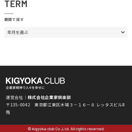
TERM
期間で探す
年月を選ぶ
運営会社｜
株式会社企業家倶楽部
〒135-0042 東京都江東区木場３－１６－８ レッタスビル8
階
© kigyoka club Co.,Ltd. All rights reserved.