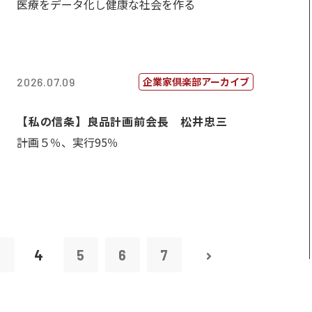
医療をデータ化し健康な社会を作る
企業家倶楽部アーカイブ
2026.07.09
【私の信条】良品計画前会長 松井忠三
計画５％、実行95％
3
4
5
6
7