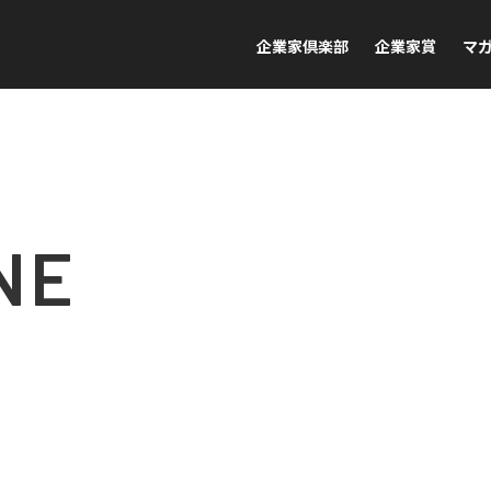
企業家倶楽部
企業家賞
マ
NE