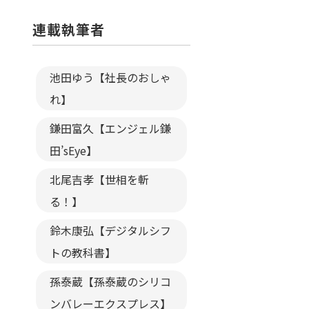
連載執筆者
池田ゆう【社長のおしゃ
れ】
鎌田富久【エンジェル鎌
田’sEye】
北尾吉孝【世相を斬
る！】
鈴木康弘【デジタルシフ
トの教科書】
孫泰蔵【孫泰蔵のシリコ
ンバレーエクスプレス】