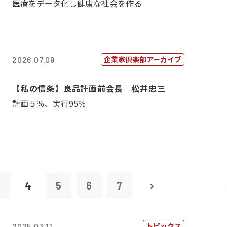
医療をデータ化し健康な社会を作る
企業家倶楽部アーカイブ
2026.07.09
【私の信条】良品計画前会長 松井忠三
計画５％、実行95％
3
4
5
6
7
トピックス
2025.03.11