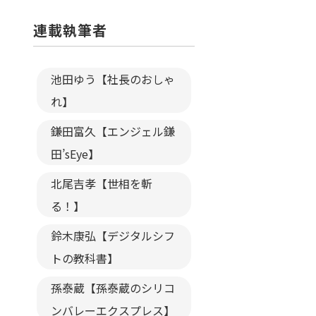
連載執筆者
池田ゆう【社長のおしゃ
れ】
鎌田富久【エンジェル鎌
田’sEye】
北尾吉孝【世相を斬
る！】
鈴木康弘【デジタルシフ
トの教科書】
孫泰蔵【孫泰蔵のシリコ
ンバレーエクスプレス】