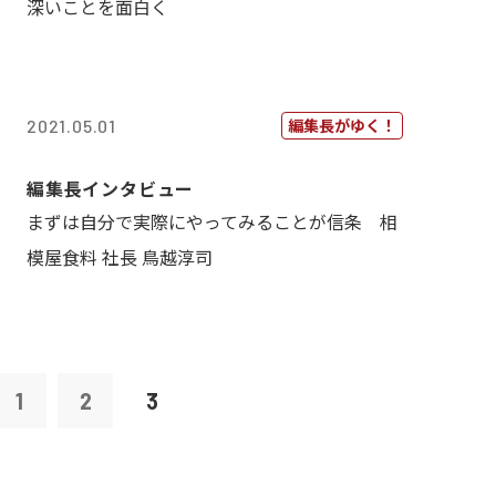
深いことを面白く
編集長がゆく！
2021.05.01
編集長インタビュー
まずは自分で実際にやってみることが信条 相
模屋食料 社長 鳥越淳司
1
2
3