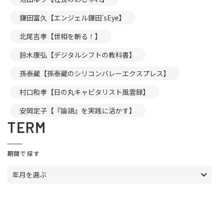
鎌田富久【エンジェル鎌田’sEye】
北尾吉孝【世相を斬る！】
鈴木康弘【デジタルシフトの教科書】
孫泰蔵【孫泰蔵のシリコンバレーエクスプレス】
村口和孝【日の丸キャピタリスト風雲録】
安岡定子【『論語』を実践に活かす】
TERM
期間で探す
年月を選ぶ