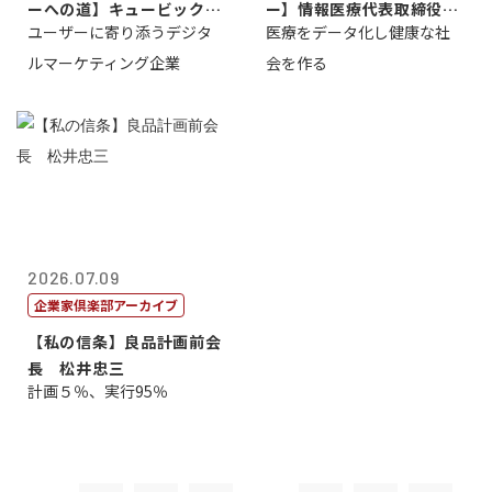
ーへの道】キュービック代
ー】情報医療代表取締役
ユーザーに寄り添うデジタ
医療をデータ化し健康な社
表取締役CE...
原 聖吾
ルマーケティング企業
会を作る
2026.07.09
企業家倶楽部アーカイブ
【私の信条】良品計画前会
長 松井忠三
計画５％、実行95％