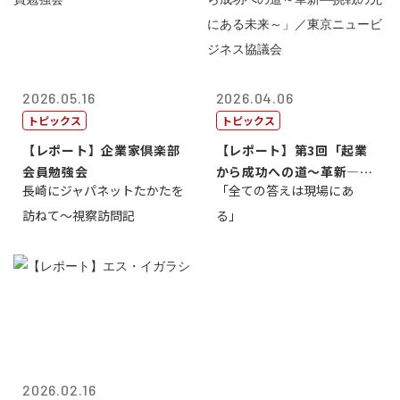
2026.05.16
2026.04.06
トピックス
トピックス
【レポート】企業家倶楽部
【レポート】第3回「起業
会員勉強会
から成功への道～革新―挑
長崎にジャパネットたかたを
「全ての答えは現場にあ
戦の先にある...
訪ねて～視察訪問記
る」
2026.02.16