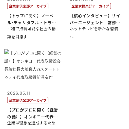
企業家倶楽部アーカイブ
企業家倶楽部アーカイブ
【トップに聞く】ノーベ
【核心インタビュー】サイ
ル･チャリタブル・トラス
バーエージェント 常務取
平和で持続可能な社会の構
ネットテレビを新たな習慣
ト財団会長 マ...
締役 小池政...
築を目指す
へ
2026.05.11
企業家倶楽部アーカイブ
【プロがプロに聞く〈経営
の話〉】オンキヨー代表取
企業は理念を達成するため
締役会長兼社...