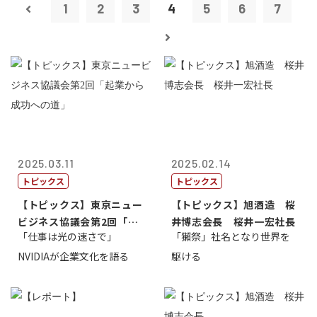
1
2
3
4
5
6
7
2025.03.11
2025.02.14
トピックス
トピックス
【トピックス】東京ニュー
【トピックス】旭酒造 桜
ビジネス協議会第2回「起
井博志会長 桜井一宏社長
「仕事は光の速さで」
「獺祭」社名となり世界を
業から成功へ...
NVIDIAが企業文化を語る
駆ける