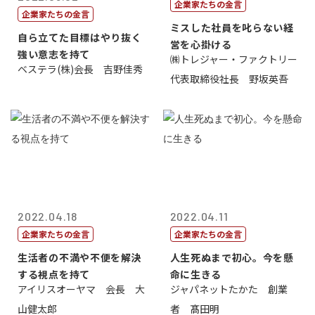
企業家たちの金言
企業家たちの金言
ミスした社員を叱らない経
自ら立てた目標はやり抜く
営を心掛ける
強い意志を持て
㈱トレジャー・ファクトリー
ベステラ(株)会長 吉野佳秀
代表取締役社長 野坂英吾
2022.04.18
2022.04.11
企業家たちの金言
企業家たちの金言
生活者の不満や不便を解決
人生死ぬまで初心。今を懸
する視点を持て
命に生きる
アイリスオーヤマ 会長 大
ジャパネットたかた 創業
山健太郎
者 髙田明