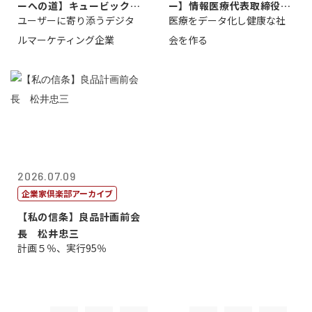
ーへの道】キュービック代
ー】情報医療代表取締役
ユーザーに寄り添うデジタ
医療をデータ化し健康な社
表取締役CE...
原 聖吾
ルマーケティング企業
会を作る
2026.07.09
企業家倶楽部アーカイブ
【私の信条】良品計画前会
長 松井忠三
計画５％、実行95％