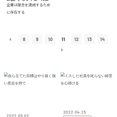
企業は理念を達成するため
締役会長兼社...
に存在する
8
9
10
11
12
13
14
2022.04.25
2022.05.02