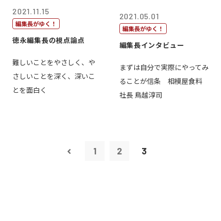
2021.11.15
2021.05.01
編集長がゆく！
編集長がゆく！
徳永編集長の視点論点
編集長インタビュー
難しいことをやさしく、や
まずは自分で実際にやってみ
さしいことを深く、深いこ
ることが信条 相模屋食料
とを面白く
社長 鳥越淳司
1
2
3