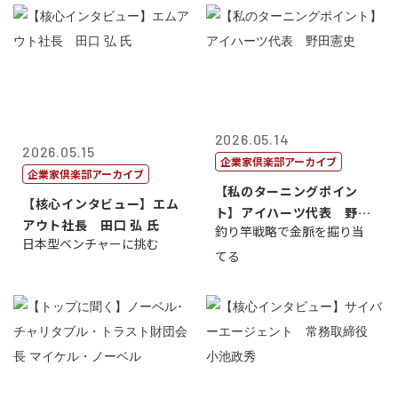
2026.05.14
2026.05.15
企業家倶楽部アーカイブ
企業家倶楽部アーカイブ
【私のターニングポイン
【核心インタビュー】エム
ト】アイハーツ代表 野田
アウト社長 田口 弘 氏
釣り竿戦略で金脈を掘り当
憲史
日本型ベンチャーに挑む
てる