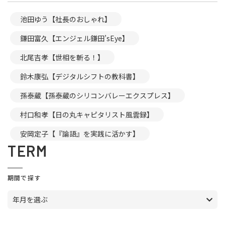
池田ゆう【社長のおしゃれ】
鎌田富久【エンジェル鎌田’sEye】
北尾吉孝【世相を斬る！】
鈴木康弘【デジタルシフトの教科書】
孫泰蔵【孫泰蔵のシリコンバレーエクスプレス】
村口和孝【日の丸キャピタリスト風雲録】
安岡定子【『論語』を実践に活かす】
TERM
期間で探す
年月を選ぶ