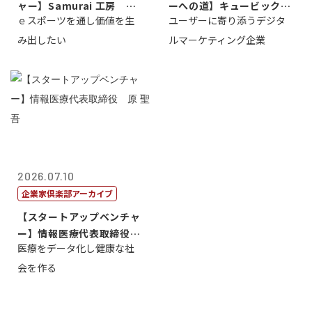
ャー】Samurai 工房 代
ーへの道】キュービック代
ｅスポーツを通し価値を生
ユーザーに寄り添うデジタ
表取締...
表取締役CE...
み出したい
ルマーケティング企業
2026.07.10
企業家倶楽部アーカイブ
【スタートアップベンチャ
ー】情報医療代表取締役
医療をデータ化し健康な社
原 聖吾
会を作る