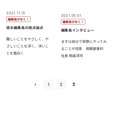
2021.11.15
2021.05.01
編集長がゆく！
編集長がゆく！
徳永編集長の視点論点
編集長インタビュー
難しいことをやさしく、や
まずは自分で実際にやってみ
さしいことを深く、深いこ
ることが信条 相模屋食料
とを面白く
社長 鳥越淳司
1
2
3