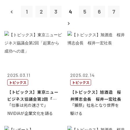
1
2
3
4
5
6
7
2025.03.11
2025.02.14
トピックス
トピックス
【トピックス】東京ニュー
【トピックス】旭酒造 桜
ビジネス協議会第2回「起
井博志会長 桜井一宏社長
「仕事は光の速さで」
「獺祭」社名となり世界を
業から成功へ...
NVIDIAが企業文化を語る
駆ける