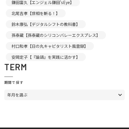
鎌田富久【エンジェル鎌田’sEye】
北尾吉孝【世相を斬る！】
鈴木康弘【デジタルシフトの教科書】
孫泰蔵【孫泰蔵のシリコンバレーエクスプレス】
村口和孝【日の丸キャピタリスト風雲録】
安岡定子【『論語』を実践に活かす】
TERM
期間で探す
年月を選ぶ