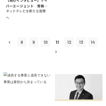
【核心インタビュー】サイ
バーエージェント 常務取
ネットテレビを新たな習慣
締役 小池政...
へ
8
9
10
11
12
13
14