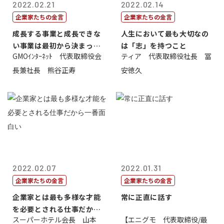
2022.02.21
2022.02.14
企業家たちの金言
企業家たちの金言
成長する事業と成長できな
人生において最も大切なの
い事業は最初から決まって
は「志」を持つこと
GMOｲﾝﾀｰﾈｯﾄ 代表取締役会
ティア 代表取締役社長 冨
いる
長兼社長 熊谷正寿
安徳久
2022.02.07
2022.01.31
企業家たちの金言
企業家たちの金言
企業家とは最も多様な才能
常に正直に話す
を必要とされる仕事だから
スーパーホテル会長 山本
【エニグモ 代表取締役/最
一番面白い