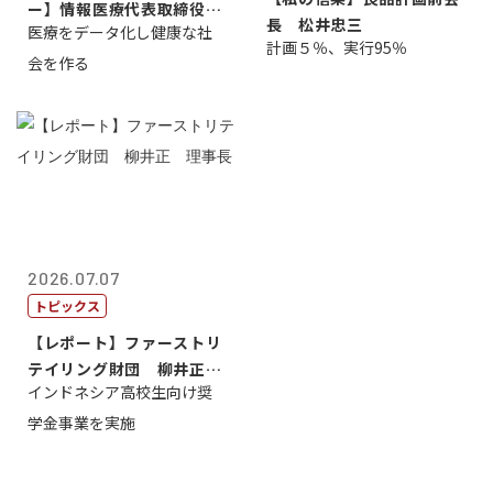
ー】情報医療代表取締役
長 松井忠三
医療をデータ化し健康な社
原 聖吾
計画５％、実行95％
会を作る
2026.07.07
トピックス
【レポート】ファーストリ
テイリング財団 柳井正
インドネシア高校生向け奨
理事長
学金事業を実施