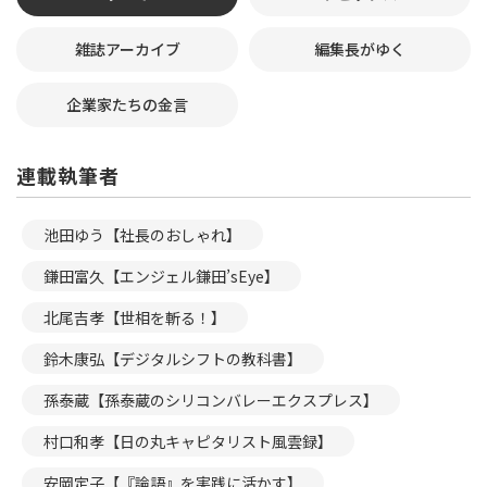
雑誌アーカイブ
編集長がゆく
企業家たちの金言
連載執筆者
池田ゆう【社長のおしゃれ】
鎌田富久【エンジェル鎌田’sEye】
北尾吉孝【世相を斬る！】
鈴木康弘【デジタルシフトの教科書】
孫泰蔵【孫泰蔵のシリコンバレーエクスプレス】
村口和孝【日の丸キャピタリスト風雲録】
安岡定子【『論語』を実践に活かす】