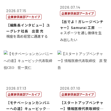
2026.07.14
2026.07.15
企業家倶楽部アーカイブ
企業家倶楽部アーカイブ
【出でよ！ガレージベンチ
【編集長インタビュー】ユ
ャー】Samurai 工房 代
ーグレナ社長 出雲 充
ｅスポーツを通し価値を生
表取締...
視座を高め経営に邁進する
み出したい
2026.07.13
2026.07.10
企業家倶楽部アーカイブ
企業家倶楽部アーカイブ
【モチベーションカンパニ
【スタートアップベンチャ
ーへの道】キュービック代
ー】情報医療代表取締役