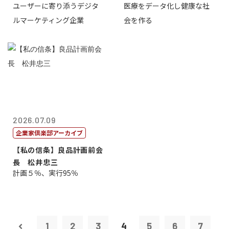
ユーザーに寄り添うデジタ
医療をデータ化し健康な社
表取締役CE...
原 聖吾
ルマーケティング企業
会を作る
2026.07.09
企業家倶楽部アーカイブ
【私の信条】良品計画前会
長 松井忠三
計画５％、実行95％
1
2
3
4
5
6
7