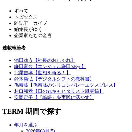
すべて
トピックス
雑誌アーカイブ
編集長がゆく
企業家たちの金言
連載執筆者
池田ゆう【社長のおしゃれ】
鎌田富久【エンジェル鎌田’sEye】
北尾吉孝【世相を斬る！】
鈴木康弘【デジタルシフトの教科書】
孫泰蔵【孫泰蔵のシリコンバレーエクスプレス】
村口和孝【日の丸キャピタリスト風雲録】
安岡定子【『論語』を実践に活かす】
TERM
期間で探す
年月を選ぶ
2026年08月(5)