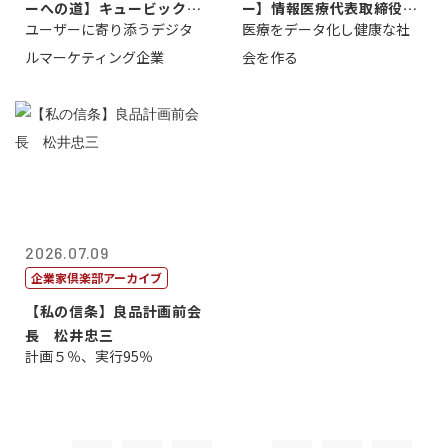
ーへの道】キュービック代
ー】情報医療代表取締役
ユーザーに寄り添うデジタ
医療をデータ化し健康な社
表取締役CE...
原 聖吾
ルマーケティング企業
会を作る
2026.07.09
企業家倶楽部アーカイブ
【私の信条】良品計画前会
長 松井忠三
計画５％、実行95％