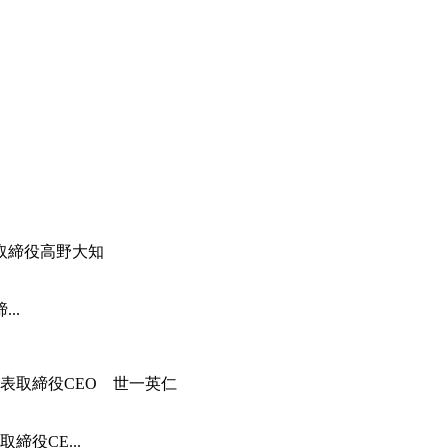
..
役CE...