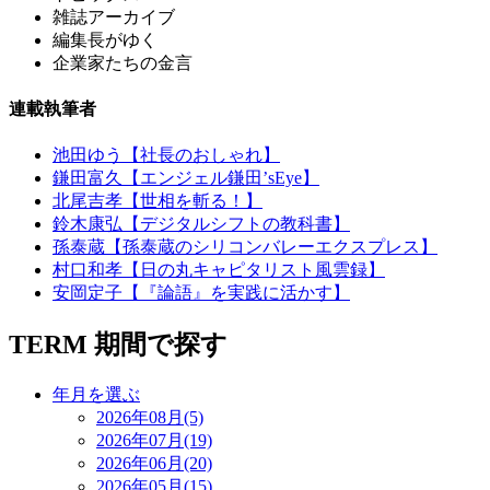
雑誌アーカイブ
編集長がゆく
企業家たちの金言
連載執筆者
池田ゆう【社長のおしゃれ】
鎌田富久【エンジェル鎌田’sEye】
北尾吉孝【世相を斬る！】
鈴木康弘【デジタルシフトの教科書】
孫泰蔵【孫泰蔵のシリコンバレーエクスプレス】
村口和孝【日の丸キャピタリスト風雲録】
安岡定子【『論語』を実践に活かす】
TERM
期間で探す
年月を選ぶ
2026年08月(5)
2026年07月(19)
2026年06月(20)
2026年05月(15)