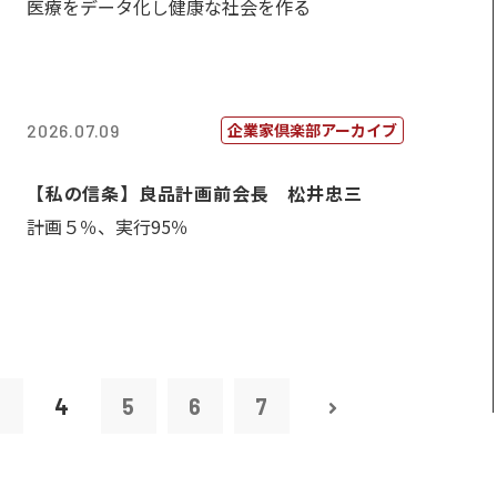
医療をデータ化し健康な社会を作る
企業家倶楽部アーカイブ
2026.07.09
【私の信条】良品計画前会長 松井忠三
計画５％、実行95％
3
4
5
6
7