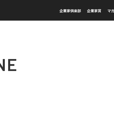
企業家倶楽部
企業家賞
マ
NE