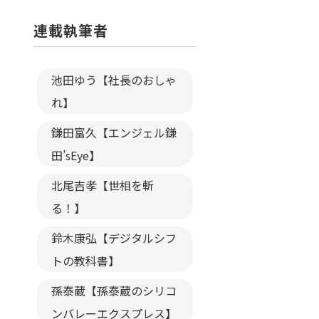
連載執筆者
池田ゆう【社長のおしゃ
れ】
鎌田富久【エンジェル鎌
田’sEye】
北尾吉孝【世相を斬
る！】
鈴木康弘【デジタルシフ
トの教科書】
孫泰蔵【孫泰蔵のシリコ
ンバレーエクスプレス】