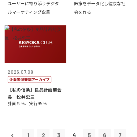
ユーザーに寄り添うデジタ
医療をデータ化し健康な社
表取締役CE...
原 聖吾
ルマーケティング企業
会を作る
2026.07.09
企業家倶楽部アーカイブ
【私の信条】良品計画前会
長 松井忠三
計画５％、実行95％
1
2
3
4
5
6
7