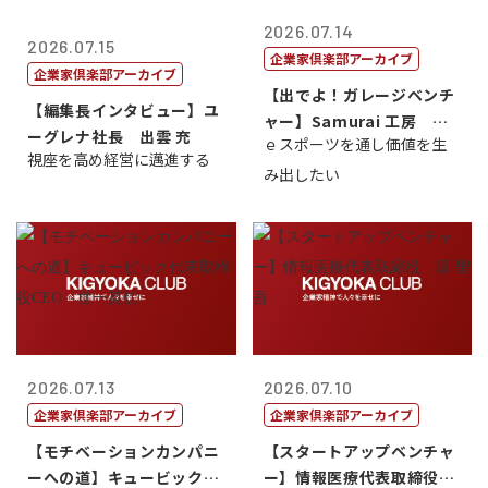
2026.07.14
2026.07.15
企業家倶楽部アーカイブ
企業家倶楽部アーカイブ
【出でよ！ガレージベンチ
【編集長インタビュー】ユ
ャー】Samurai 工房 代
ーグレナ社長 出雲 充
ｅスポーツを通し価値を生
表取締...
視座を高め経営に邁進する
み出したい
2026.07.13
2026.07.10
企業家倶楽部アーカイブ
企業家倶楽部アーカイブ
【モチベーションカンパニ
【スタートアップベンチャ
ーへの道】キュービック代
ー】情報医療代表取締役