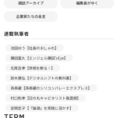
雑誌アーカイブ
編集長がゆく
企業家たちの金言
連載執筆者
池田ゆう【社長のおしゃれ】
鎌田富久【エンジェル鎌田’sEye】
北尾吉孝【世相を斬る！】
鈴木康弘【デジタルシフトの教科書】
孫泰蔵【孫泰蔵のシリコンバレーエクスプレス】
村口和孝【日の丸キャピタリスト風雲録】
安岡定子【『論語』を実践に活かす】
TERM