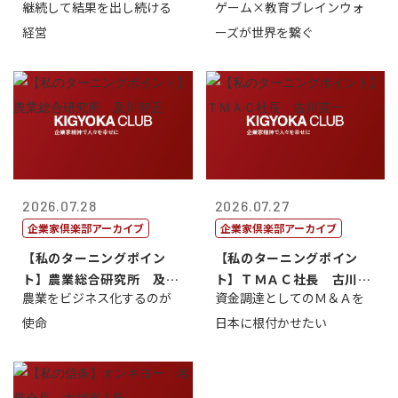
継続して結果を出し続ける
ゲーム×教育ブレインウォ
トリー社長野坂...
取締役社長 ...
経営
ーズが世界を繋ぐ
2026.07.28
2026.07.27
企業家倶楽部アーカイブ
企業家倶楽部アーカイブ
【私のターニングポイン
【私のターニングポイン
ト】農業総合研究所 及川
ト】ＴＭＡＣ社長 古川英
農業をビジネス化するのが
資金調達としてのＭ＆Ａを
智正
一
使命
日本に根付かせたい