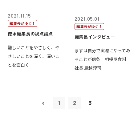
2021.11.15
2021.05.01
編集長がゆく！
編集長がゆく！
徳永編集長の視点論点
編集長インタビュー
難しいことをやさしく、や
まずは自分で実際にやってみ
さしいことを深く、深いこ
ることが信条 相模屋食料
とを面白く
社長 鳥越淳司
1
2
3