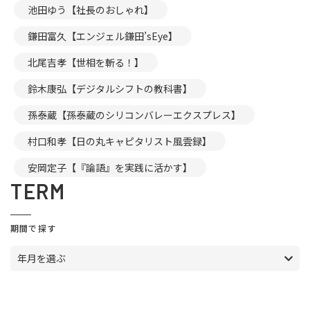
池田ゆう【社長のおしゃれ】
鎌田富久【エンジェル鎌田’sEye】
北尾吉孝【世相を斬る！】
鈴木康弘【デジタルシフトの教科書】
孫泰蔵【孫泰蔵のシリコンバレーエクスプレス】
村口和孝【日の丸キャピタリスト風雲録】
安岡定子【『論語』を実践に活かす】
TERM
期間で探す
年月を選ぶ