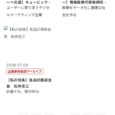
ーへの道】キュービック代
ー】情報医療代表取締役
ユーザーに寄り添うデジタ
医療をデータ化し健康な社
表取締役CE...
原 聖吾
ルマーケティング企業
会を作る
2026.07.09
企業家倶楽部アーカイブ
【私の信条】良品計画前会
長 松井忠三
計画５％、実行95％