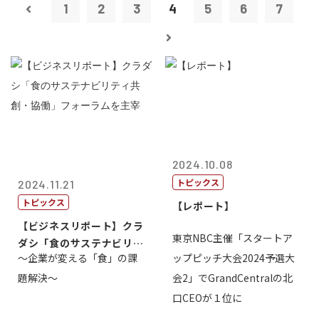
1
2
3
4
5
6
7
2024.10.08
トピックス
2024.11.21
トピックス
【レポート】
【ビジネスリポート】クラ
東京NBC主催「スタートア
ダシ「食のサステナビリテ
～企業が変える「食」の課
ップピッチ大会2024予選大
ィ共創・協働...
題解決～
会2」でGrandCentralの北
口CEOが１位に