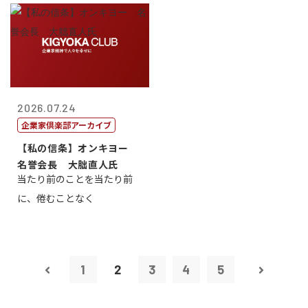
2026.07.24
企業家倶楽部アーカイブ
【私の信条】オンキヨー
名誉会長 大朏直人氏
当たり前のことを当たり前
に、倦むことなく
1
2
3
4
5