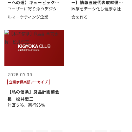
ーへの道】キュービック代
ー】情報医療代表取締役
ユーザーに寄り添うデジタ
医療をデータ化し健康な社
表取締役CE...
原 聖吾
ルマーケティング企業
会を作る
2026.07.09
企業家倶楽部アーカイブ
【私の信条】良品計画前会
長 松井忠三
計画５％、実行95％