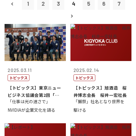
1
2
3
4
5
6
7
2025.03.11
2025.02.14
トピックス
トピックス
【トピックス】東京ニュー
【トピックス】旭酒造 桜
ビジネス協議会第2回「起
井博志会長 桜井一宏社長
「仕事は光の速さで」
「獺祭」社名となり世界を
業から成功へ...
NVIDIAが企業文化を語る
駆ける