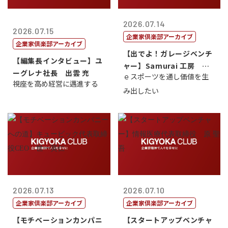
2026.07.14
2026.07.15
企業家倶楽部アーカイブ
企業家倶楽部アーカイブ
【出でよ！ガレージベンチ
【編集長インタビュー】ユ
ャー】Samurai 工房 代
ーグレナ社長 出雲 充
ｅスポーツを通し価値を生
表取締...
視座を高め経営に邁進する
み出したい
2026.07.13
2026.07.10
企業家倶楽部アーカイブ
企業家倶楽部アーカイブ
【モチベーションカンパニ
【スタートアップベンチャ