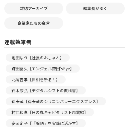
雑誌アーカイブ
編集長がゆく
企業家たちの金言
連載執筆者
池田ゆう【社長のおしゃれ】
鎌田富久【エンジェル鎌田’sEye】
北尾吉孝【世相を斬る！】
鈴木康弘【デジタルシフトの教科書】
孫泰蔵【孫泰蔵のシリコンバレーエクスプレス】
村口和孝【日の丸キャピタリスト風雲録】
安岡定子【『論語』を実践に活かす】