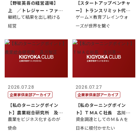
【野坂英吾の経営道場】
【スタートアップベンチャ
上 ／トレジャー・ファク
ー】トランスリミット代表
継続して結果を出し続ける
ゲーム×教育ブレインウォ
トリー社長野坂...
取締役社長 ...
経営
ーズが世界を繋ぐ
2026.07.28
2026.07.27
企業家倶楽部アーカイブ
企業家倶楽部アーカイブ
【私のターニングポイン
【私のターニングポイン
ト】農業総合研究所 及川
ト】ＴＭＡＣ社長 古川英
農業をビジネス化するのが
資金調達としてのＭ＆Ａを
智正
一
使命
日本に根付かせたい