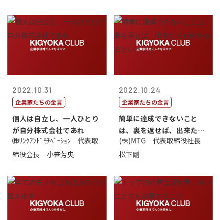
2022.10.31
2022.10.24
企業家たちの金言
企業家たちの金言
個人は自立し、一人ひとり
簡単に達成できないこと
が自分株式会社であれ
は、裏を返せば、出来たら
㈱ﾘﾝｸｱﾝﾄﾞﾓﾁﾍﾞｰｼｮﾝ 代表取
(株)MTG 代表取締役社長
価値があるとい...
締役会長 小笹芳央
松下剛