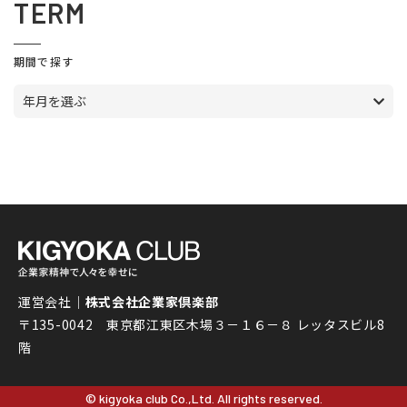
TERM
期間で探す
年月を選ぶ
運営会社｜
株式会社企業家倶楽部
〒135-0042 東京都江東区木場３－１６－８ レッタスビル8
階
© kigyoka club Co.,Ltd. All rights reserved.