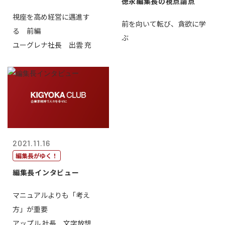
徳永編集長の視点論点
視座を高め経営に邁進す
前を向いて転び、貪欲に学
る 前編
ぶ
ユーグレナ社長 出雲 充
2021.11.16
編集長がゆく！
編集長インタビュー
マニュアルよりも「考え
方」が重要
アップル 社長 文字放想