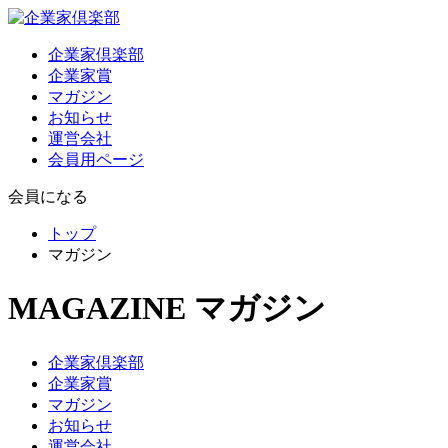
企業家倶楽部
企業家賞
マガジン
お知らせ
運営会社
会員用ページ
会員になる
トップ
マガジン
MAGAZINE
マガジン
企業家倶楽部
企業家賞
マガジン
お知らせ
運営会社