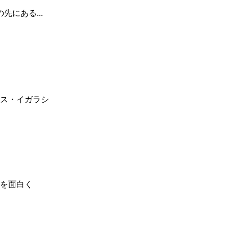
にある...
ス・イガラシ
を面白く