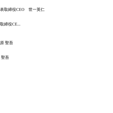
役CE...
 聖吾