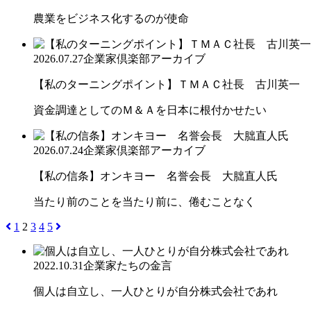
農業をビジネス化するのが使命
2026.07.27
企業家倶楽部アーカイブ
【私のターニングポイント】ＴＭＡＣ社長 古川英一
資金調達としてのＭ＆Ａを日本に根付かせたい
2026.07.24
企業家倶楽部アーカイブ
【私の信条】オンキヨー 名誉会長 大朏直人氏
当たり前のことを当たり前に、倦むことなく
1
2
3
4
5
2022.10.31
企業家たちの金言
個人は自立し、一人ひとりが自分株式会社であれ