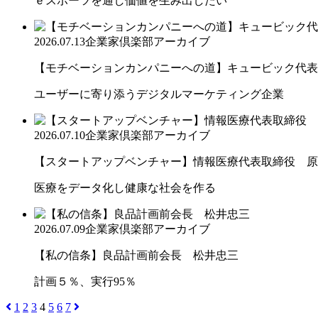
ｅスポーツを通し価値を生み出したい
2026.07.13
企業家倶楽部アーカイブ
【モチベーションカンパニーへの道】キュービック代表取締
ユーザーに寄り添うデジタルマーケティング企業
2026.07.10
企業家倶楽部アーカイブ
【スタートアップベンチャー】情報医療代表取締役 原
医療をデータ化し健康な社会を作る
2026.07.09
企業家倶楽部アーカイブ
【私の信条】良品計画前会長 松井忠三
計画５％、実行95％
1
2
3
4
5
6
7