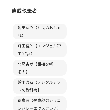
連載執筆者
池田ゆう【社長のおしゃ
れ】
鎌田富久【エンジェル鎌
田’sEye】
北尾吉孝【世相を斬
る！】
鈴木康弘【デジタルシフ
トの教科書】
孫泰蔵【孫泰蔵のシリコ
ンバレーエクスプレス】