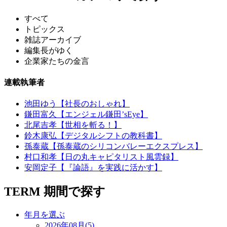
すべて
トピックス
雑誌アーカイブ
編集長がゆく
企業家たちの金言
連載執筆者
池田ゆう【社長のおしゃれ】
鎌田富久【エンジェル鎌田’sEye】
北尾吉孝【世相を斬る！】
鈴木康弘【デジタルシフトの教科書】
孫泰蔵【孫泰蔵のシリコンバレーエクスプレス】
村口和孝【日の丸キャピタリスト風雲録】
安岡定子【『論語』を実践に活かす】
TERM
期間で探す
年月を選ぶ
2026年08月(5)