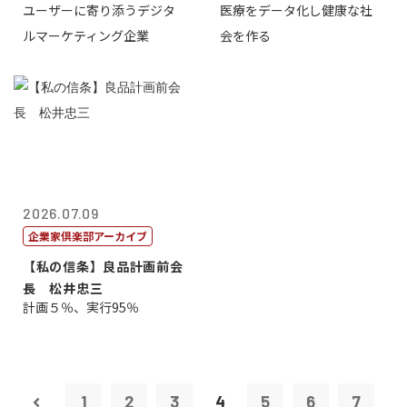
ユーザーに寄り添うデジタ
医療をデータ化し健康な社
表取締役CE...
原 聖吾
ルマーケティング企業
会を作る
2026.07.09
企業家倶楽部アーカイブ
【私の信条】良品計画前会
長 松井忠三
計画５％、実行95％
1
2
3
4
5
6
7