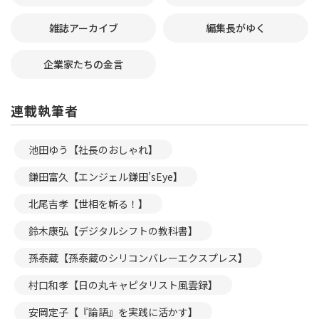
雑誌アーカイブ
編集長がゆく
企業家たちの金言
連載執筆者
池田ゆう【社長のおしゃれ】
鎌田富久【エンジェル鎌田’sEye】
北尾吉孝【世相を斬る！】
鈴木康弘【デジタルシフトの教科書】
孫泰蔵【孫泰蔵のシリコンバレーエクスプレス】
村口和孝【日の丸キャピタリスト風雲録】
安岡定子【『論語』を実践に活かす】