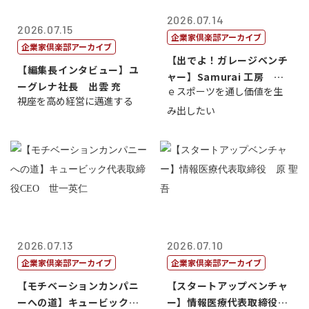
2026.07.14
2026.07.15
企業家倶楽部アーカイブ
企業家倶楽部アーカイブ
【出でよ！ガレージベンチ
【編集長インタビュー】ユ
ャー】Samurai 工房 代
ーグレナ社長 出雲 充
ｅスポーツを通し価値を生
表取締...
視座を高め経営に邁進する
み出したい
2026.07.13
2026.07.10
企業家倶楽部アーカイブ
企業家倶楽部アーカイブ
【モチベーションカンパニ
【スタートアップベンチャ
ーへの道】キュービック代
ー】情報医療代表取締役