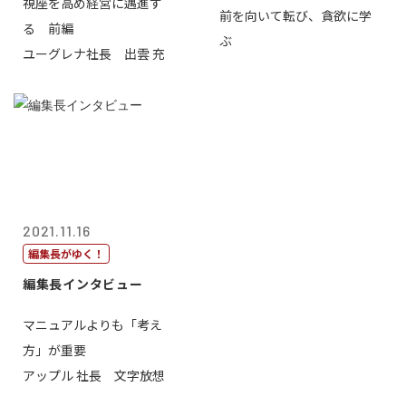
視座を高め経営に邁進す
前を向いて転び、貪欲に学
る 前編
ぶ
ユーグレナ社長 出雲 充
2021.11.16
編集長がゆく！
編集長インタビュー
マニュアルよりも「考え
方」が重要
アップル 社長 文字放想