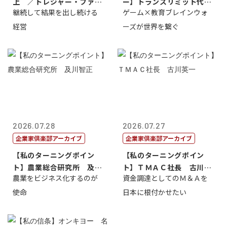
上 ／トレジャー・ファク
ー】トランスリミット代表
継続して結果を出し続ける
ゲーム×教育ブレインウォ
トリー社長野坂...
取締役社長 ...
経営
ーズが世界を繋ぐ
2026.07.28
2026.07.27
企業家倶楽部アーカイブ
企業家倶楽部アーカイブ
【私のターニングポイン
【私のターニングポイン
ト】農業総合研究所 及川
ト】ＴＭＡＣ社長 古川英
農業をビジネス化するのが
資金調達としてのＭ＆Ａを
智正
一
使命
日本に根付かせたい