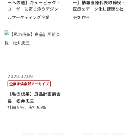
ーへの道】キュービック代
ー】情報医療代表取締役
ユーザーに寄り添うデジタ
医療をデータ化し健康な社
表取締役CE...
原 聖吾
ルマーケティング企業
会を作る
2026.07.09
企業家倶楽部アーカイブ
【私の信条】良品計画前会
長 松井忠三
計画５％、実行95％