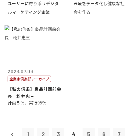
ユーザーに寄り添うデジタ
医療をデータ化し健康な社
表取締役CE...
原 聖吾
ルマーケティング企業
会を作る
2026.07.09
企業家倶楽部アーカイブ
【私の信条】良品計画前会
長 松井忠三
計画５％、実行95％
1
2
3
4
5
6
7