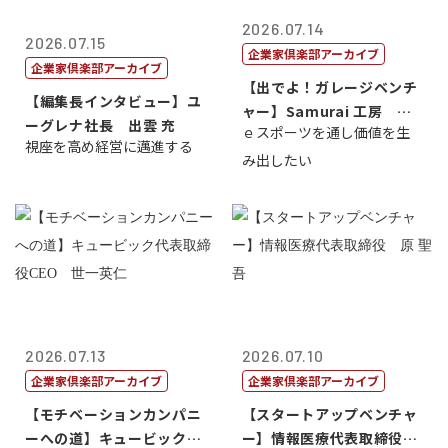
2026.07.14
2026.07.15
企業家倶楽部アーカイブ
企業家倶楽部アーカイブ
【出でよ！ガレージベンチ
【編集長インタビュー】ユ
ャー】Samurai 工房 代
ーグレナ社長 出雲 充
ｅスポーツを通し価値を生
表取締...
視座を高め経営に邁進する
み出したい
2026.07.13
2026.07.10
企業家倶楽部アーカイブ
企業家倶楽部アーカイブ
【モチベーションカンパニ
【スタートアップベンチャ
ーへの道】キュービック代
ー】情報医療代表取締役