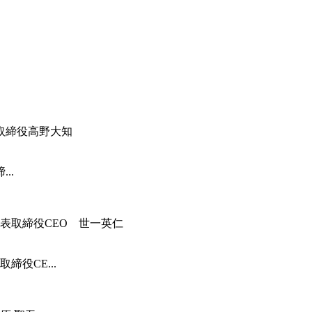
..
役CE...