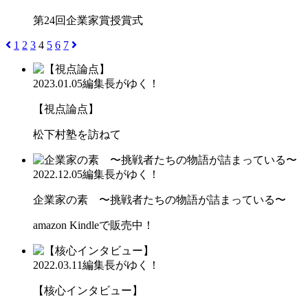
第24回企業家賞授賞式
1
2
3
4
5
6
7
2023.01.05
編集長がゆく！
【視点論点】
松下村塾を訪ねて
2022.12.05
編集長がゆく！
企業家の素 〜挑戦者たちの物語が詰まっている〜
amazon Kindleで販売中！
2022.03.11
編集長がゆく！
【核心インタビュー】