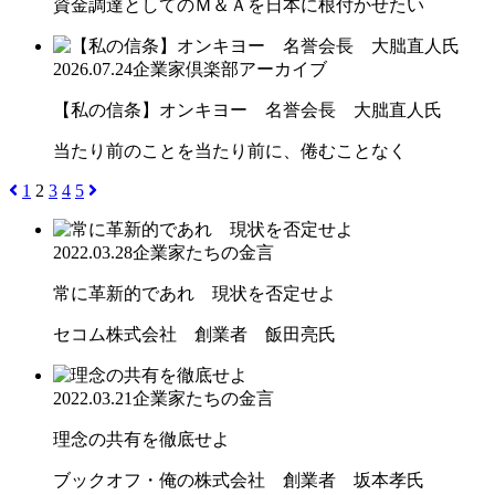
資金調達としてのＭ＆Ａを日本に根付かせたい
2026.07.24
企業家倶楽部アーカイブ
【私の信条】オンキヨー 名誉会長 大朏直人氏
当たり前のことを当たり前に、倦むことなく
1
2
3
4
5
2022.03.28
企業家たちの金言
常に革新的であれ 現状を否定せよ
セコム株式会社 創業者 飯田亮氏
2022.03.21
企業家たちの金言
理念の共有を徹底せよ
ブックオフ・俺の株式会社 創業者 坂本孝氏