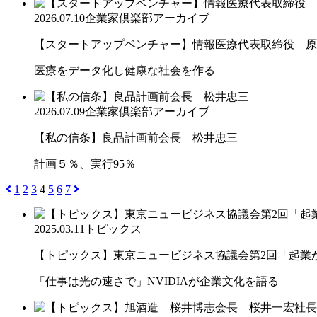
2026.07.10
企業家倶楽部アーカイブ
【スタートアップベンチャー】情報医療代表取締役 原
医療をデータ化し健康な社会を作る
2026.07.09
企業家倶楽部アーカイブ
【私の信条】良品計画前会長 松井忠三
計画５％、実行95％
1
2
3
4
5
6
7
2025.03.11
トピックス
【トピックス】東京ニュービジネス協議会第2回「起業から
「仕事は光の速さで」NVIDIAが企業文化を語る