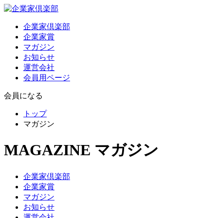
企業家倶楽部
企業家賞
マガジン
お知らせ
運営会社
会員用ページ
会員になる
トップ
マガジン
MAGAZINE
マガジン
企業家倶楽部
企業家賞
マガジン
お知らせ
運営会社