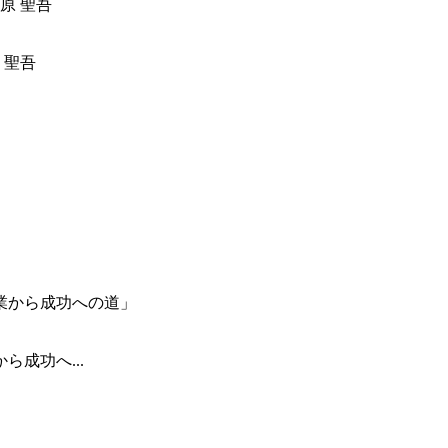
 聖吾
成功へ...