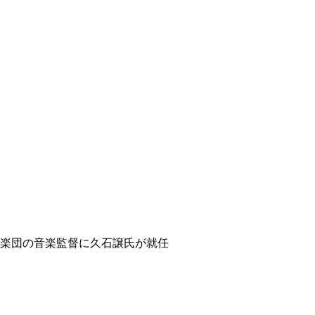
ィ
楽団の音楽監督に久石譲氏が就任