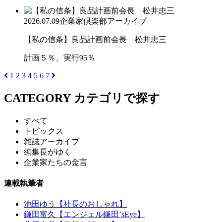
2026.07.09
企業家倶楽部アーカイブ
【私の信条】良品計画前会長 松井忠三
計画５％、実行95％
1
2
3
4
5
6
7
CATEGORY
カテゴリで探す
すべて
トピックス
雑誌アーカイブ
編集長がゆく
企業家たちの金言
連載執筆者
池田ゆう【社長のおしゃれ】
鎌田富久【エンジェル鎌田’sEye】