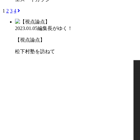
1
2
3
4
2023.01.05
編集長がゆく！
【視点論点】
松下村塾を訪ねて