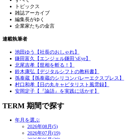
トピックス
雑誌アーカイブ
編集長がゆく
企業家たちの金言
連載執筆者
池田ゆう【社長のおしゃれ】
鎌田富久【エンジェル鎌田’sEye】
北尾吉孝【世相を斬る！】
鈴木康弘【デジタルシフトの教科書】
孫泰蔵【孫泰蔵のシリコンバレーエクスプレス】
村口和孝【日の丸キャピタリスト風雲録】
安岡定子【『論語』を実践に活かす】
TERM
期間で探す
年月を選ぶ
2026年08月(5)
2026年07月(19)