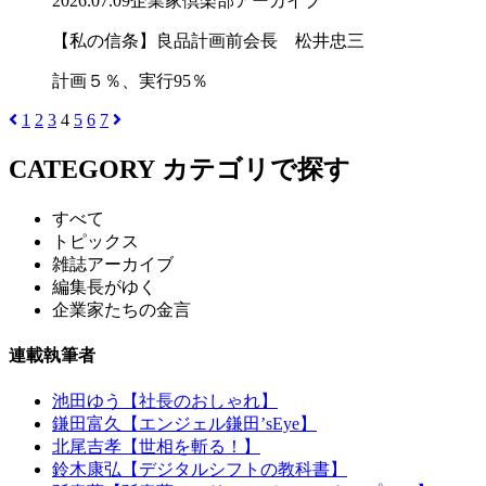
2026.07.09
企業家倶楽部アーカイブ
【私の信条】良品計画前会長 松井忠三
計画５％、実行95％
1
2
3
4
5
6
7
CATEGORY
カテゴリで探す
すべて
トピックス
雑誌アーカイブ
編集長がゆく
企業家たちの金言
連載執筆者
池田ゆう【社長のおしゃれ】
鎌田富久【エンジェル鎌田’sEye】
北尾吉孝【世相を斬る！】
鈴木康弘【デジタルシフトの教科書】