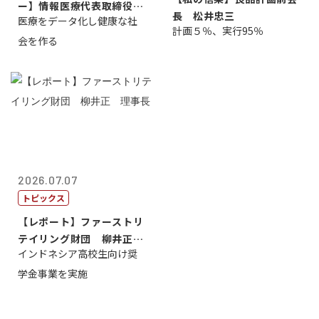
ー】情報医療代表取締役
長 松井忠三
医療をデータ化し健康な社
原 聖吾
計画５％、実行95％
会を作る
2026.07.07
トピックス
【レポート】ファーストリ
テイリング財団 柳井正
インドネシア高校生向け奨
理事長
学金事業を実施