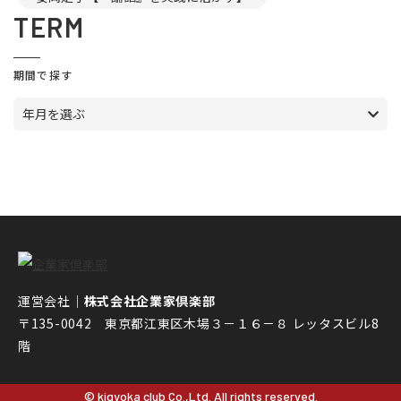
TERM
期間で探す
年月を選ぶ
運営会社｜
株式会社企業家倶楽部
〒135-0042 東京都江東区木場３－１６－８ レッタスビル8
階
© kigyoka club Co.,Ltd. All rights reserved.