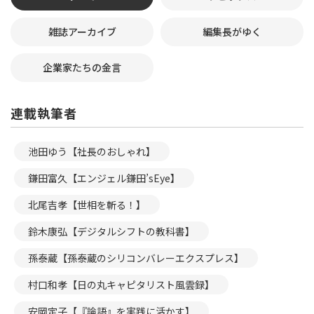
雑誌アーカイブ
編集長がゆく
企業家たちの金言
連載執筆者
池田ゆう【社長のおしゃれ】
鎌田富久【エンジェル鎌田’sEye】
北尾吉孝【世相を斬る！】
鈴木康弘【デジタルシフトの教科書】
孫泰蔵【孫泰蔵のシリコンバレーエクスプレス】
村口和孝【日の丸キャピタリスト風雲録】
安岡定子【『論語』を実践に活かす】