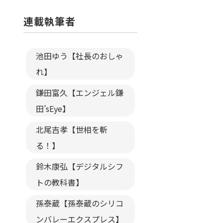
連載執筆者
池田ゆう【社長のおしゃ
れ】
鎌田富久【エンジェル鎌
田’sEye】
北尾吉孝【世相を斬
る！】
鈴木康弘【デジタルシフ
トの教科書】
孫泰蔵【孫泰蔵のシリコ
ンバレーエクスプレス】