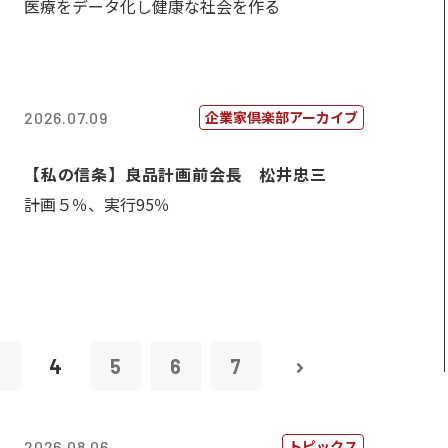
医療をデータ化し健康な社会を作る
企業家倶楽部アーカイブ
2026.07.09
【私の信条】良品計画前会長 松井忠三
計画５％、実行95％
3
4
5
6
7
トピックス
2026.08.06