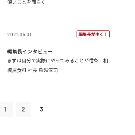
深いことを面白く
編集長がゆく！
2021.05.01
編集長インタビュー
まずは自分で実際にやってみることが信条 相
模屋食料 社長 鳥越淳司
1
2
3