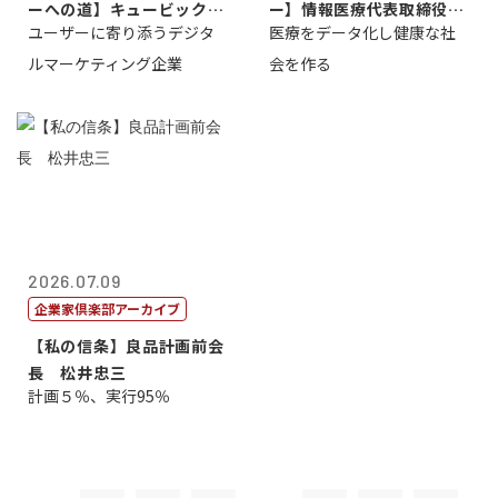
ーへの道】キュービック代
ー】情報医療代表取締役
ユーザーに寄り添うデジタ
医療をデータ化し健康な社
表取締役CE...
原 聖吾
ルマーケティング企業
会を作る
2026.07.09
企業家倶楽部アーカイブ
【私の信条】良品計画前会
長 松井忠三
計画５％、実行95％