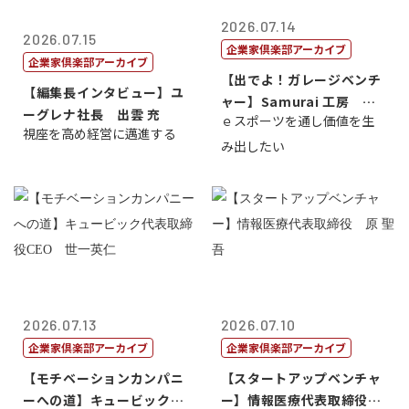
2026.07.14
2026.07.15
企業家倶楽部アーカイブ
企業家倶楽部アーカイブ
【出でよ！ガレージベンチ
【編集長インタビュー】ユ
ャー】Samurai 工房 代
ーグレナ社長 出雲 充
ｅスポーツを通し価値を生
表取締...
視座を高め経営に邁進する
み出したい
2026.07.13
2026.07.10
企業家倶楽部アーカイブ
企業家倶楽部アーカイブ
【モチベーションカンパニ
【スタートアップベンチャ
ーへの道】キュービック代
ー】情報医療代表取締役