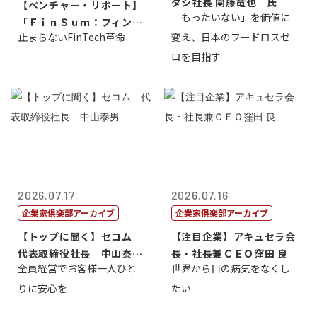
ダシ社長 関藤竜也 氏
【ベンチャー・リポート】
「もったいない」を価値に
「ＦｉｎＳｕｍ：フィンテ
止まらないFinTech革命
変え、日本のフードロスゼ
ック・サミッ...
ロを目指す
2026.07.17
2026.07.16
企業家倶楽部アーカイブ
企業家倶楽部アーカイブ
【トップに聞く】セコム
【注目企業】アキュセラ会
代表取締役社長 中山泰
長・社長兼ＣＥＯ窪田 良
全員経営でお客様一人ひと
世界から目の病気をなくし
男
りに安心を
たい