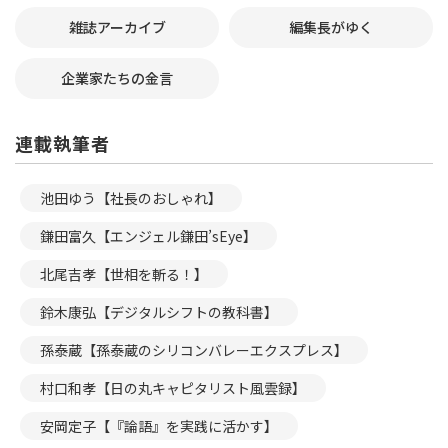
雑誌アーカイブ
編集長がゆく
企業家たちの金言
連載執筆者
池田ゆう【社長のおしゃれ】
鎌田富久【エンジェル鎌田’sEye】
北尾吉孝【世相を斬る！】
鈴木康弘【デジタルシフトの教科書】
孫泰蔵【孫泰蔵のシリコンバレーエクスプレス】
村口和孝【日の丸キャピタリスト風雲録】
安岡定子【『論語』を実践に活かす】