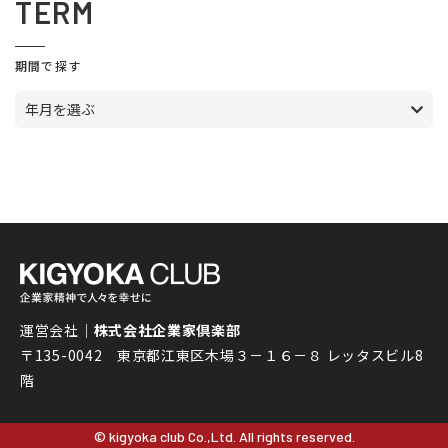
TERM
期間で探す
年月を選ぶ
運営会社｜
株式会社企業家倶楽部
〒135-0042 東京都江東区木場３－１６－８ レッタスビル8
階
© kigyoka club Co.,Ltd. All rights reserved.