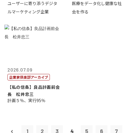
ユーザーに寄り添うデジタ
医療をデータ化し健康な社
表取締役CE...
原 聖吾
ルマーケティング企業
会を作る
2026.07.09
企業家倶楽部アーカイブ
【私の信条】良品計画前会
長 松井忠三
計画５％、実行95％
1
2
3
4
5
6
7