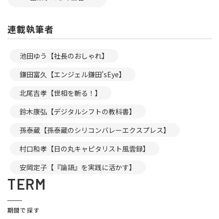
連載執筆者
池田ゆう【社長のおしゃれ】
鎌田富久【エンジェル鎌田’sEye】
北尾吉孝【世相を斬る！】
鈴木康弘【デジタルシフトの教科書】
孫泰蔵【孫泰蔵のシリコンバレーエクスプレス】
村口和孝【日の丸キャピタリスト風雲録】
安岡定子【『論語』を実践に活かす】
TERM
期間で探す