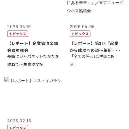
2026.05.16
2026.04.06
トピックス
トピックス
【レポート】企業家倶楽部
【レポート】第3回「起業
会員勉強会
から成功への道～革新―挑
長崎にジャパネットたかたを
「全ての答えは現場にあ
戦の先にある...
訪ねて～視察訪問記
る」
2026.02.16
トピックス