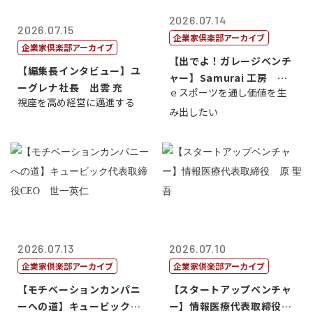
2026.07.14
2026.07.15
企業家倶楽部アーカイブ
企業家倶楽部アーカイブ
【出でよ！ガレージベンチ
【編集長インタビュー】ユ
ャー】Samurai 工房 代
ーグレナ社長 出雲 充
ｅスポーツを通し価値を生
表取締...
視座を高め経営に邁進する
み出したい
2026.07.13
2026.07.10
企業家倶楽部アーカイブ
企業家倶楽部アーカイブ
【モチベーションカンパニ
【スタートアップベンチャ
ーへの道】キュービック代
ー】情報医療代表取締役