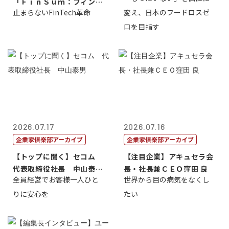
「ＦｉｎＳｕｍ：フィンテ
止まらないFinTech革命
変え、日本のフードロスゼ
ック・サミッ...
ロを目指す
2026.07.17
2026.07.16
企業家倶楽部アーカイブ
企業家倶楽部アーカイブ
【トップに聞く】セコム
【注目企業】アキュセラ会
代表取締役社長 中山泰
長・社長兼ＣＥＯ窪田 良
全員経営でお客様一人ひと
世界から目の病気をなくし
男
りに安心を
たい