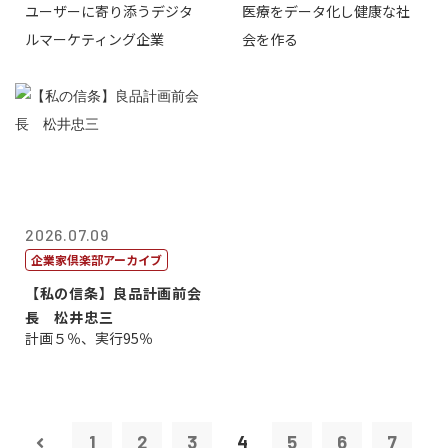
ユーザーに寄り添うデジタ
医療をデータ化し健康な社
表取締役CE...
原 聖吾
ルマーケティング企業
会を作る
2026.07.09
企業家倶楽部アーカイブ
【私の信条】良品計画前会
長 松井忠三
計画５％、実行95％
1
2
3
4
5
6
7