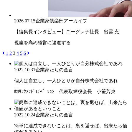
2026.07.15
企業家倶楽部アーカイブ
【編集長インタビュー】ユーグレナ社長 出雲 充
視座を高め経営に邁進する
1
2
3
4
5
6
2022.10.31
企業家たちの金言
個人は自立し、一人ひとりが自分株式会社であれ
㈱ﾘﾝｸｱﾝﾄﾞﾓﾁﾍﾞｰｼｮﾝ 代表取締役会長 小笹芳央
2022.10.24
企業家たちの金言
簡単に達成できないことは、裏を返せば、出来たら価
値があるとい...