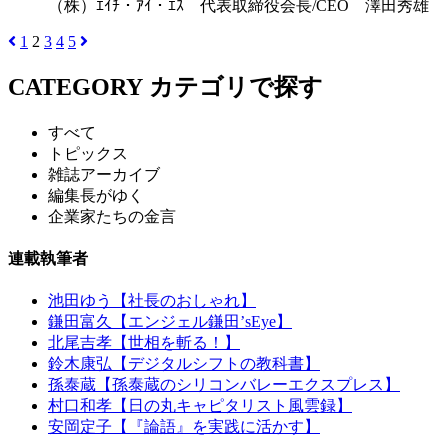
（株）ｴｲﾁ・ｱｲ・ｴｽ 代表取締役会長/CEO 澤田秀雄
1
2
3
4
5
CATEGORY
カテゴリで探す
すべて
トピックス
雑誌アーカイブ
編集長がゆく
企業家たちの金言
連載執筆者
池田ゆう【社長のおしゃれ】
鎌田富久【エンジェル鎌田’sEye】
北尾吉孝【世相を斬る！】
鈴木康弘【デジタルシフトの教科書】
孫泰蔵【孫泰蔵のシリコンバレーエクスプレス】
村口和孝【日の丸キャピタリスト風雲録】
安岡定子【『論語』を実践に活かす】